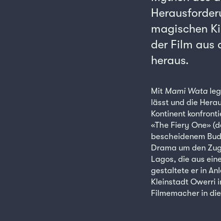
Herausforderu
magischen Kin
der Film aus 
heraus.
Mit
Mami Wata
leg
lässt und die Hera
Kontinent konfront
«The Fiery One» (d
bescheidenem Budge
Drama um den Zuga
Lagos, die aus eine
gestaltete er in A
Kleinstadt Owerri i
Filmemacher in die