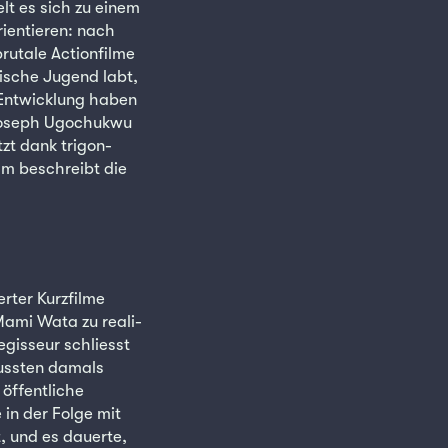
lt es sich zu einem
rientieren: nach
rutale Actionfilme
nische Jugend labt,
 Entwicklung haben
 Joseph Ugochukwu
tzt dank trigon-
ilm beschreibt die
erter Kurzfilme
Mami Wata zu reali-
egisseur schliesst
mussten damals
öffentliche
 in der Folge mit
, und es dauerte,