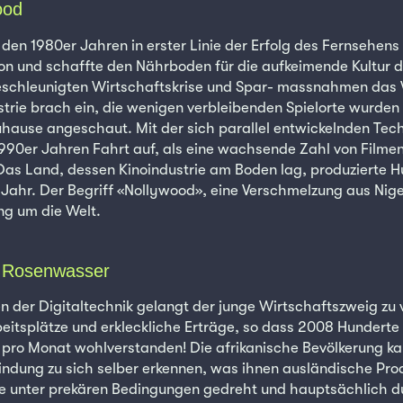
ood
n den 1980er Jahren in erster Linie der Erfolg des Fernsehens
ion und schaffte den Nährboden für die aufkeimende Kultur 
schleunigten Wirtschaftskrise und Spar- massnahmen das
trie brach ein, die wenigen verbleibenden Spielorte wurde
hause angeschaut. Mit der sich parallel entwickelnden Te
90er Jahren Fahrt auf, als eine wachsende Zahl von Filme
Das Land, dessen Kinoindustrie am Boden lag, produzierte 
Jahr. Der Begriff «Nollywood», eine Verschmelzung aus Nig
ng um die Welt.
 Rosenwasser
der Digitaltechnik gelangt der junge Wirtschaftszweig zu vo
eitsplätze und erkleckliche Erträge, so dass 2008 Hunderte
– pro Monat wohlverstanden! Die afrikanische Bevölkerung ka
rbindung zu sich selber erkennen, was ihnen ausländische Pro
me unter prekären Bedingungen gedreht und hauptsächlich du