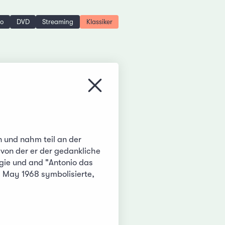
no
DVD
Streaming
Klassiker
Menü schliessen
n und nahm teil an der
 von der er der gedankliche
ogie und and "Antonio das
om May 1968 symbolisierte,