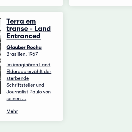
Terra em
transe - Land
Entranced
Glauber Rocha
Brasilien, 1967
Im imaginären Land
Eldorado erzählt der
sterbende
Schriftsteller und
Journalist Paulo von
seinen ...
Mehr