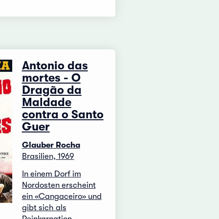
Antonio das
mortes - O
Dragão da
Maldade
contra o Santo
Guer
Glauber Rocha
Brasilien, 1969
In einem Dorf im
Nordosten erscheint
ein «Cangaceiro» und
gibt sich als
Reinkarnation ...