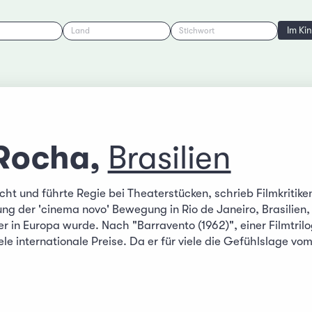
Im Ki
Land
Stichwort
Rocha,
Brasilien
ht und führte Regie bei Theaterstücken, schrieb Filmkritike
g der 'cinema novo' Bewegung in Rio de Janeiro, Brasilien,
er in Europa wurde. Nach "Barravento (1962)", einer Filmtril
le internationale Preise. Da er für viele die Gefühlslage v