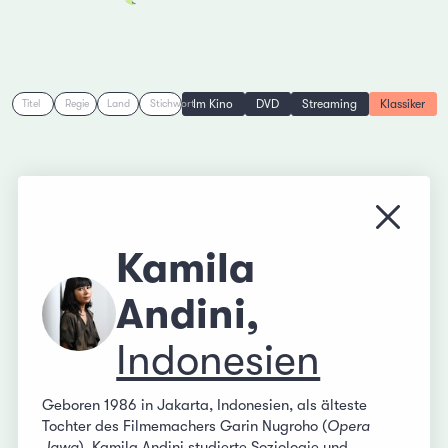
Im Kino
DVD
Streaming
Klassiker
Titel
Regie
Land
Stichwort
Menü s
Kamila
Andini,
Indonesien
Geboren 1986 in Jakarta, Indonesien, als älteste
Tochter des Filmemachers Garin Nugroho (
Opera
Jawa
). Kamila Andini studierte Soziologie und