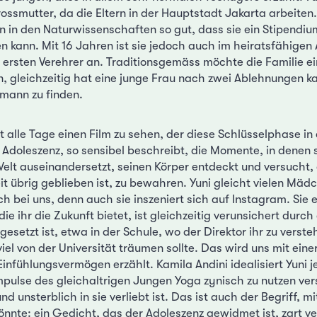
rossmutter, da die Eltern in der Hauptstadt Jakarta arbeiten.
n in den Naturwissenschaften so gut, dass sie ein Stipendium
n kann. Mit 16 Jahren ist sie jedoch auch im heiratsfähigen A
e ersten Verehrer an. Traditionsgemäss möchte die Familie 
n, gleichzeitig hat eine junge Frau nach zwei Ablehnungen 
mann zu finden.
alle Tage einen Film zu sehen, der diese Schlüsselphase in
 Adoleszenz, so sensibel beschreibt, die Momente, in denen 
lt auseinandersetzt, seinen Körper entdeckt und versucht
it übrig geblieben ist, zu bewahren. Yuni gleicht vielen Mäd
ch bei uns, denn auch sie inszeniert sich auf Instagram. Sie
die ihr die Zukunft bietet, ist gleichzeitig verunsichert durch
esetzt ist, etwa in der Schule, wo der Direktor ihr zu verste
el von der Universität träumen sollte. Das wird uns mit einer 
nfühlungsvermögen erzählt. Kamila Andini idealisiert Yuni j
mpulse des gleichaltrigen Jungen Yoga zynisch zu nutzen ver
 unsterblich in sie verliebt ist. Das ist auch der Begriff, 
önnte: ein Gedicht, das der Adoleszenz gewidmet ist, zart ve