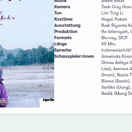
Musik
Alexis Rault
Kamera
Teoh Gay Hian
Ton
Lim Ting Li
Kostüme
Hagai Pakan
Ausstattung
Budi Riyanto K
Produktion
Ifa Isfansyah,
Formate
Blu-ray, DCP
Länge
95 Min.
Sprache
Indonesisch/d/
Schauspieler:innen
Arawinda Kirana
Dimas Aditya (
Lies), Asmara 
(Iman), Nazla 
Risma (Sarah), 
Sartika (Uung),
Radik (Mang D