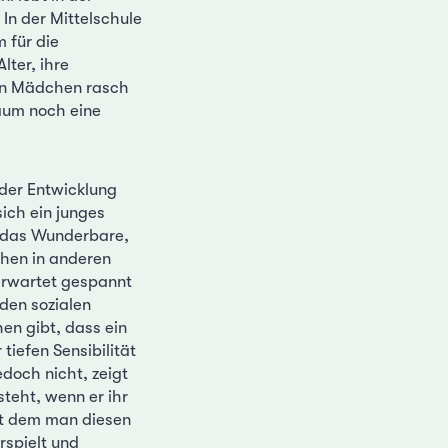
 In der Mittelschule
 für die
lter, ihre
ein Mädchen rasch
kaum noch eine
 der Entwicklung
sich ein junges
, das Wunderbare,
chen in anderen
 erwartet gespannt
 den sozialen
hen gibt, dass ein
tiefen Sensibilität
edoch nicht, zeigt
steht, wenn er ihr
mit dem man diesen
rspielt und