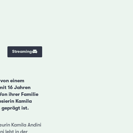
Streaming
e von einem
mit 16 Jahren
on ihrer Familie
esierin Kamila
 geprägt ist.
eurin Kamila Andini
i lebt in der