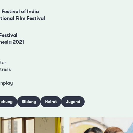
 Festival of India
tional Film Festival
Festival
onesia 2021
tor
tress
enplay
iehung
Bildung
Heirat
Jugend