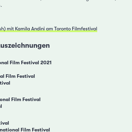
.
sh) mit Kamila Andini am Toronto Filmfestival
 Auszeichnungen
onal Film Festival 2021
al Film Festival
tival
onal Film Festival
l
ival
national Film Festival