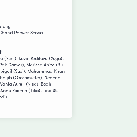
arung
 Chand Parwez Servia
f
 (Yuni), Kevin Ardilova (Yoga),
Pak Damar), Marissa Anita (Bu
Abigail (Suci), Muhammad Khan
Thoyib (Grossmutter), Neneng
Vania Aurell (Nisa), Boah
 Anne Yasmin (Tika), Toto St.
odi)