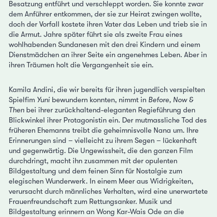
Besatzung entführt und verschleppt worden. Sie konnte zwar
dem Anführer entkommen, der sie zur Heirat zwingen wollte,
doch der Vorfall kostete ihren Vater das Leben und trieb sie in
die Armut. Jahre später führt sie als zweite Frau eines
wohlhabenden Sundanesen mit den drei Kindern und einem
Dienstmädchen an ihrer Seite ein angenehmes Leben. Aber in
ihren Träumen holt die Vergangenheit sie ein.
Kamila Andini, die wir bereits für ihren jugendlich verspielten
Spielfim
Yuni
bewundern konnten, nimmt in
Before, Now &
Then
bei ihrer zurückhaltend-eleganten Regieführung den
Blickwinkel ihrer Protagonistin ein. Der mutmassliche Tod des
früheren Ehemanns treibt die geheimnisvolle Nana um. Ihre
Erinnerungen sind – vielleicht zu ihrem Segen – lückenhaft
und gegenwärtig. Die Ungewissheit, die den ganzen Film
durchdringt, macht ihn zusammen mit der opulenten
Bildgestaltung und dem feinen Sinn für Nostalgie zum
elegischen Wunderwerk. In einem Meer aus Widrigkeiten,
verursacht durch männliches Verhalten, wird eine unerwartete
Frauenfreundschaft zum Rettungsanker. Musik und
Bildgestaltung erinnern an Wong Kar-Wais Ode an die