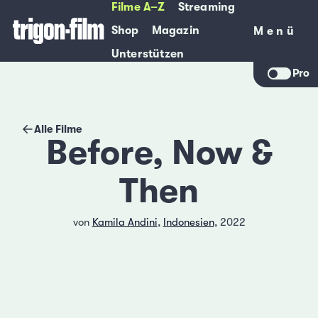
Filme A–Z
Streaming
Shop
Magazin
Menü
Menü
Unterstützen
Pro
Alle Filme
Before, Now &
Then
von
Kamila Andini
,
Indonesien
, 2022