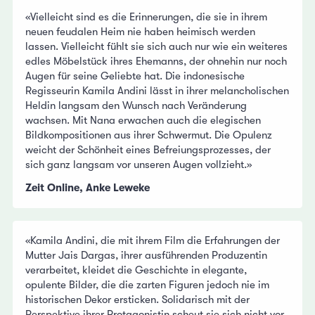
«Vielleicht sind es die Erinnerungen, die sie in ihrem
neuen feudalen Heim nie haben heimisch werden
lassen. Vielleicht fühlt sie sich auch nur wie ein weiteres
edles Möbelstück ihres Ehemanns, der ohnehin nur noch
Augen für seine Geliebte hat. Die indonesische
Regisseurin Kamila Andini lässt in ihrer melancholischen
Heldin langsam den Wunsch nach Veränderung
wachsen. Mit Nana erwachen auch die elegischen
Bildkompositionen aus ihrer Schwermut. Die Opulenz
weicht der Schönheit eines Befreiungsprozesses, der
sich ganz langsam vor unseren Augen vollzieht.»
Zeit Online, Anke Leweke
«Kamila Andini, die mit ihrem Film die Erfahrungen der
Mutter Jais Dargas, ihrer ausführenden Produzentin
verarbeitet, kleidet die Geschichte in elegante,
opulente Bilder, die die zarten Figuren jedoch nie im
historischen Dekor ersticken. Solidarisch mit der
Perspektive ihrer Protagonistin scheut sie sich nicht vor