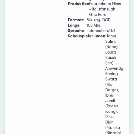
Produktion
Fourcolours Films
- Ifa Isfansyah,
Gita Fara
Formate
Blu-ray, DCP
Länge
103 Min.
Sprache
Indonesisch/d/f
Schauspieler:innen
Happy
Salma
(Nana),
Laura
Basuki
(Ino),
Arswendy
Bening
Swara
(Mr.
Darga),
Ibnu
Jamil
(Raden
Icang),
Rieke
Diah
Pitaloka
(Ningsih),