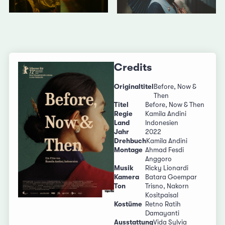
Credits
Originaltitel
Before, Now &
Then
Titel
Before, Now & Then
Regie
Kamila Andini
Land
Indonesien
Jahr
2022
Drehbuch
Kamila Andini
Montage
Ahmad Fesdi
Anggoro
Musik
Ricky Lionardi
Kamera
Batara Goempar
Ton
Trisno, Nakorn
Kositpaisal
Kostüme
Retno Ratih
Damayanti
Ausstattung
Vida Sylvia