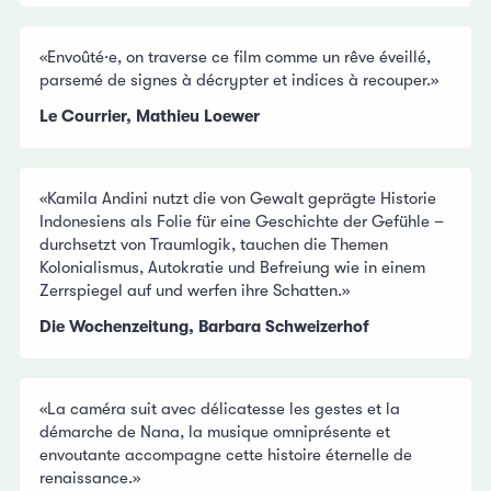
«Envoûté·e, on traverse ce film comme un rêve éveillé,
parsemé de signes à décrypter et indices à recouper.»
Le Courrier, Mathieu Loewer
«Kamila Andini nutzt die von Gewalt geprägte Historie
Indonesiens als Folie für eine Geschichte der Gefühle –
durchsetzt von Traumlogik, tauchen die Themen
Kolonialismus, Autokratie und Befreiung wie in einem
Zerrspiegel auf und werfen ihre Schatten.»
Die Wochenzeitung, Barbara Schweizerhof
«La caméra suit avec délicatesse les gestes et la
démarche de Nana, la musique omniprésente et
envoutante accompagne cette histoire éternelle de
renaissance.»