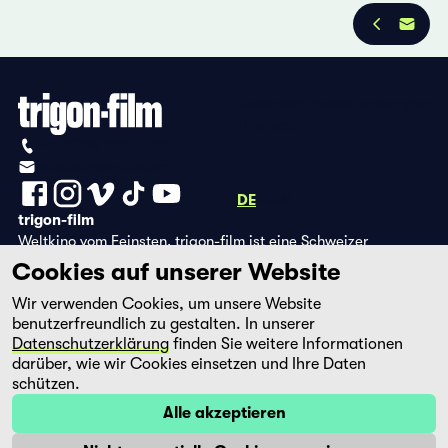
Datenschutzbestimmungen
Impressum
+41 (0)56 430 12 30
info@trigon-film.org
DE
FR
EN
trigon-film
Weltkino vom Feinsten. trigon-film ist eine Schweizer
Filmstiftung, die seit 1988 sorgfältig ausgewählte Filme aus
Cookies auf unserer Website
Lateinamerika, Asien, Afrika und dem östlichen Europa im
Wir verwenden Cookies, um unsere Website
Kino herausbringt und eine eigene DVD-Edition sowie die
benutzerfreundlich zu gestalten. In unserer
Streaming-Plattform filmingo betreibt.
Datenschutzerklärung
finden Sie weitere Informationen
darüber, wie wir Cookies einsetzen und Ihre Daten
schützen.
Alle akzeptieren