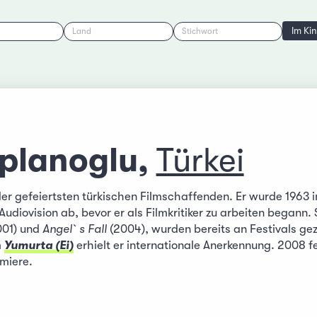
Im Ki
Land
Stichwort
planoglu,
Türkei
der gefeiertsten türkischen Filmschaffenden. Er wurde 1963 i
udiovision ab, bevor er als Filmkritiker zu arbeiten begann. 
01) und
Angel`s Fall
(2004), wurden bereits an Festivals gez
m
Yumurta (Ei)
erhielt er internationale Anerkennung. 2008 f
emiere.