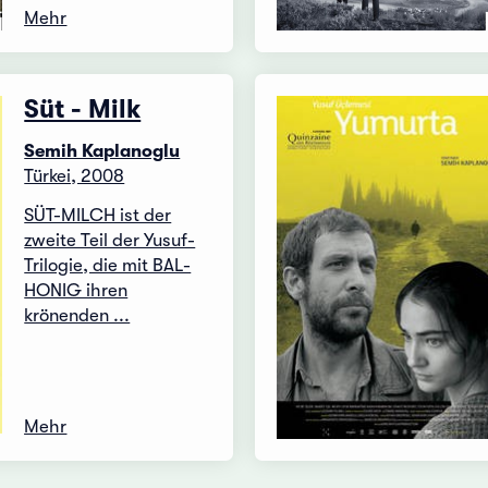
Mehr
Süt - Milk
Semih Kaplanoglu
Türkei, 2008
SÜT-MILCH ist der
zweite Teil der Yusuf-
Trilogie, die mit BAL-
HONIG ihren
krönenden ...
Mehr