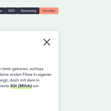
no
DVD
Streaming
Klassiker
Menü schliessen
n Izmir geboren, schloss
Seine ersten Filme in eigener
eigt, doch mit dem in
eierte
Süt (Milch)
am