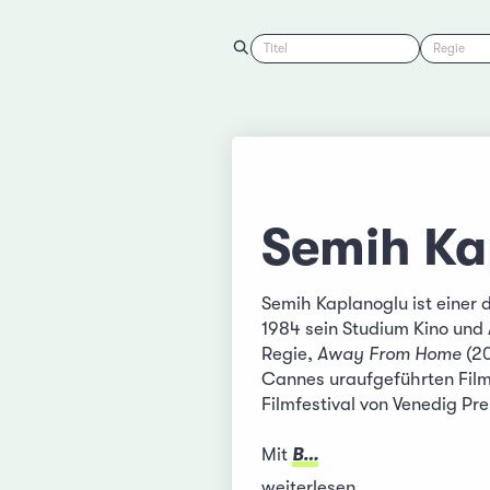
Titel
Regie
Semih Ka
Semih Kaplanoglu ist einer 
1984 sein Studium Kino und A
Regie,
Away From Home
(20
Cannes uraufgeführten Fil
Filmfestival von Venedig Pr
Mit
B…
weiterlesen