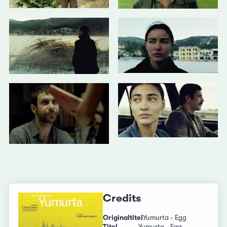
Credits
Originaltitel
Yumurta - Egg
Titel
Yumurta - Egg