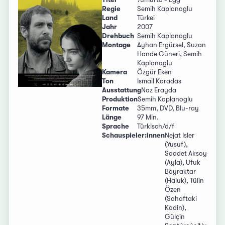
Regie
Semih Kaplanoglu
Land
Türkei
Jahr
2007
Drehbuch
Semih Kaplanoglu
Montage
Ayhan Ergürsel, Suzan
Hande Güneri, Semih
Kaplanoglu
Kamera
Özgür Eken
Ton
Ismail Karadas
Ausstattung
Naz Erayda
Produktion
Semih Kaplanoglu
Formate
35mm, DVD, Blu-ray
Länge
97 Min.
Sprache
Türkisch/d/f
Schauspieler:innen
Nejat Isler
(Yusuf),
Saadet Aksoy
(Ayla), Ufuk
Bayraktar
(Haluk), Tülin
Özen
(Sahaftaki
Kadin),
Gülçin