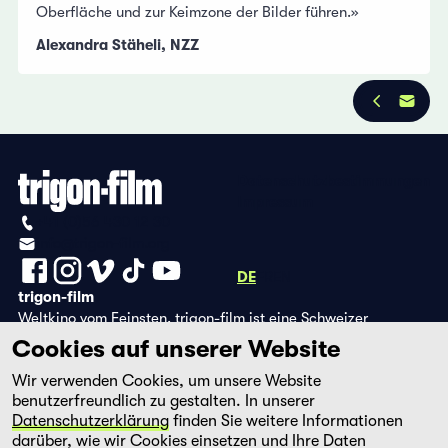
Oberfläche und zur Keimzone der Bilder führen.»
Alexandra Stäheli, NZZ
Datenschutzbestimmungen
Impressum
+41 (0)56 430 12 30
info@trigon-film.org
DE
FR
EN
trigon-film
Weltkino vom Feinsten. trigon-film ist eine Schweizer
Filmstiftung, die seit 1988 sorgfältig ausgewählte Filme aus
Cookies auf unserer Website
Lateinamerika, Asien, Afrika und dem östlichen Europa im
Wir verwenden Cookies, um unsere Website
Kino herausbringt und eine eigene DVD-Edition sowie die
benutzerfreundlich zu gestalten. In unserer
Streaming-Plattform filmingo betreibt.
Datenschutzerklärung
finden Sie weitere Informationen
darüber, wie wir Cookies einsetzen und Ihre Daten