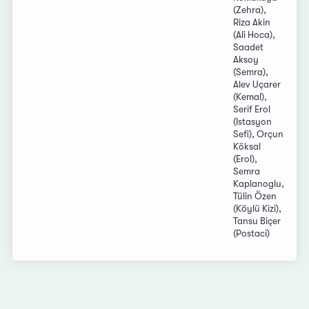
(Zehra),
Riza Akin
(Ali Hoca),
Saadet
Aksoy
(Semra),
Alev Uçarer
(Kemal),
Serif Erol
(Istasyon
Sefi), Orçun
Köksal
(Erol),
Semra
Kaplanoglu,
Tülin Özen
(Köylü Kizi),
Tansu Biçer
(Postaci)