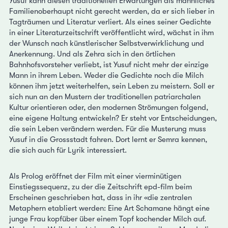
Yusuf kann diesen traditionellen Erwartungen als männliches
Familienoberhaupt nicht gerecht werden, da er sich lieber in
Tagträumen und Literatur verliert. Als eines seiner Gedichte
in einer Literaturzeitschrift veröffentlicht wird, wächst in ihm
der Wunsch nach künstlerischer Selbstverwirklichung und
Anerkennung. Und als Zehra sich in den örtlichen
Bahnhofsvorsteher verliebt, ist Yusuf nicht mehr der einzige
Mann in ihrem Leben. Weder die Gedichte noch die Milch
können ihm jetzt weiterhelfen, sein Leben zu meistern. Soll er
sich nun an den Mustern der traditionellen patriarchalen
Kultur orientieren oder, den modernen Strömungen folgend,
eine eigene Haltung entwickeln? Er steht vor Entscheidungen,
die sein Leben verändern werden. Für die Musterung muss
Yusuf in die Grossstadt fahren. Dort lernt er Semra kennen,
die sich auch für Lyrik interessiert.
Als Prolog eröffnet der Film mit einer vierminütigen
Einstiegssequenz, zu der die Zeitschrift epd-film beim
Erscheinen geschrieben hat, dass in ihr «die zentralen
Metaphern etabliert werden: Eine Art Schamane hängt eine
junge Frau kopfüber über einem Topf kochender Milch auf.