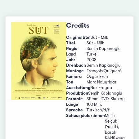
Credits
Originaltitel
Süt - Milk
Titel
Süt - Milk
Regie
Semih Kaplanoglu
Land
Türkei
Jahr
2008
Drehbuch
Semih Kaplanoǧlu
Montage
François Quiqueré
Kamera
Özgür Eken
Ton
Marc Nouyrigat
Ausstattung
Naz Erayda
Produktion
Semih Kaplanoǧlu
Formate
35mm, DVD, Blu-ray
Länge
103 Min.
Sprache
Türkisch/d/f
Schauspieler:innen
Melih
Selçuk
(Yusuf),
Basak
Köklükaya