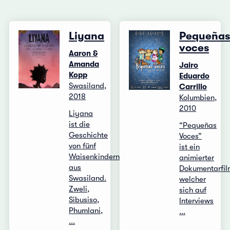
Liyana
Pequeña
voces
Aaron &
Amanda
Jairo
Kopp
Eduardo
Swasiland,
Carrillo
2018
Kolumbien,
2010
Liyana
ist die
“Pequeñas
Geschichte
Voces”
von fünf
ist ein
Waisenkindern
animierter
aus
Dokumentarfil
Swasiland.
welcher
Zweli,
sich auf
Sibusiso,
Interviews
Phumlani,
...
...