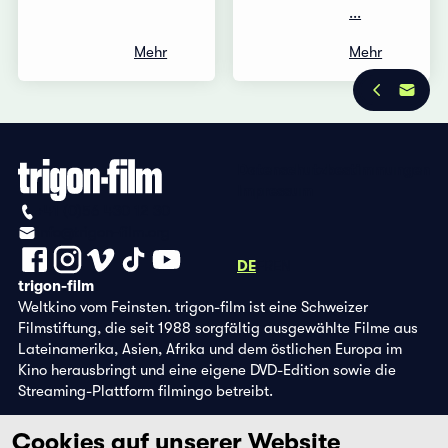
...
Mehr
Mehr
Datenschutzbestimmungen
Impressum
+41 (0)56 430 12 30
info@trigon-film.org
DE
FR
EN
trigon-film
Weltkino vom Feinsten. trigon-film ist eine Schweizer
Filmstiftung, die seit 1988 sorgfältig ausgewählte Filme aus
Lateinamerika, Asien, Afrika und dem östlichen Europa im
Kino herausbringt und eine eigene DVD-Edition sowie die
Streaming-Plattform filmingo betreibt.
Cookies auf unserer Website