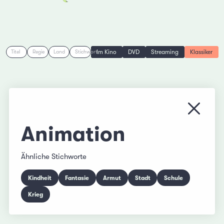
Im Kino
DVD
Streaming
Klassiker
Titel
Regie
Land
Stichwort
Menü s
Animation
Ähnliche Stichworte
Kindheit
Fantasie
Armut
Stadt
Schule
Krieg