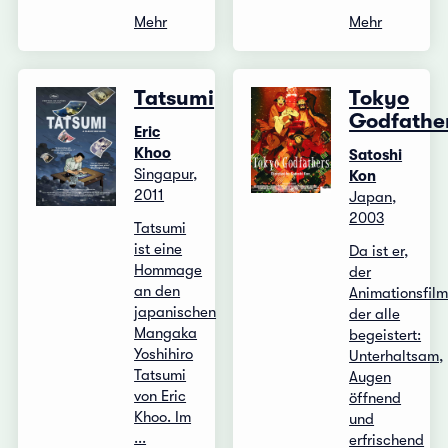
Mehr
Mehr
Tatsumi
Tokyo
Godfathe
Eric
Khoo
Satoshi
Singapur,
Kon
2011
Japan,
2003
Tatsumi
ist eine
Da ist er,
Hommage
der
an den
Animationsfilm
japanischen
der alle
Mangaka
begeistert:
Yoshihiro
Unterhaltsam,
Tatsumi
Augen
von Eric
öffnend
Khoo. Im
und
...
erfrischend