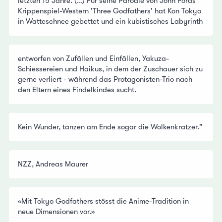
letzten 15 Jahre. (...) Für seine Parodie von John Fords
Krippenspiel-Western 'Three Godfathers' hat Kon Tokyo
in Watteschnee gebettet und ein kubistisches Labyrinth
entworfen von Zufällen und Einfällen, Yakuza-
Schiessereien und Haikus, in dem der Zuschauer sich zu
gerne verliert - während das Protagonisten-Trio nach
den Eltern eines Findelkindes sucht.
Kein Wunder, tanzen am Ende sogar die Wolkenkratzer."
NZZ, Andreas Maurer
«Mit Tokyo Godfathers stösst die Anime-Tradition in
neue Dimensionen vor.»