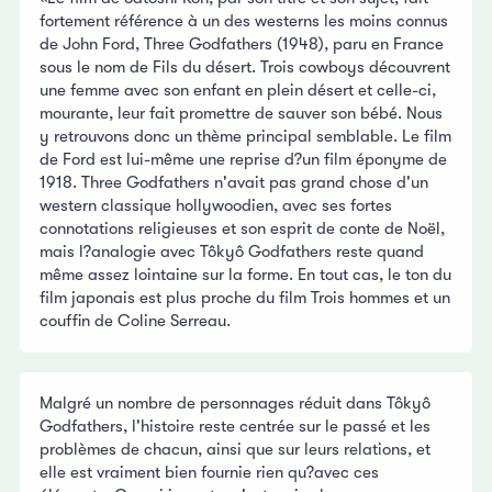
fortement référence à un des westerns les moins connus
de John Ford, Three Godfathers (1948), paru en France
sous le nom de Fils du désert. Trois cowboys découvrent
une femme avec son enfant en plein désert et celle-ci,
mourante, leur fait promettre de sauver son bébé. Nous
y retrouvons donc un thème principal semblable. Le film
de Ford est lui-même une reprise d?un film éponyme de
1918. Three Godfathers n'avait pas grand chose d'un
western classique hollywoodien, avec ses fortes
connotations religieuses et son esprit de conte de Noël,
mais l?analogie avec Tôkyô Godfathers reste quand
même assez lointaine sur la forme. En tout cas, le ton du
film japonais est plus proche du film Trois hommes et un
couffin de Coline Serreau.
Malgré un nombre de personnages réduit dans Tôkyô
Godfathers, l'histoire reste centrée sur le passé et les
problèmes de chacun, ainsi que sur leurs relations, et
elle est vraiment bien fournie rien qu?avec ces