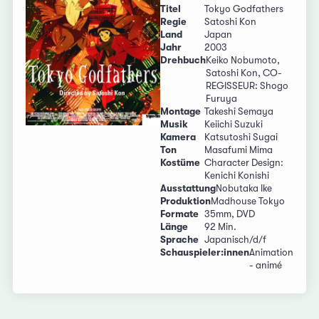
Titel
Tokyo Godfathers
Regie
Satoshi Kon
Land
Japan
Jahr
2003
Drehbuch
Keiko Nobumoto,
Satoshi Kon, CO-
REGISSEUR: Shogo
Furuya
Montage
Takeshi Semaya
Musik
Keiichi Suzuki
Kamera
Katsutoshi Sugai
Ton
Masafumi Mima
Kostüme
Character Design:
Kenichi Konishi
Ausstattung
Nobutaka Ike
Produktion
Madhouse Tokyo
Formate
35mm, DVD
Länge
92 Min.
Sprache
Japanisch/d/f
Schauspieler:innen
Animation
- animé