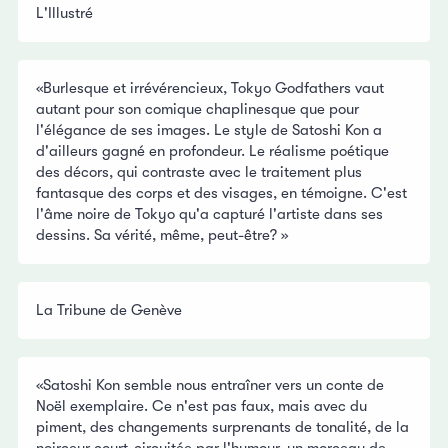
L'Illustré
«Burlesque et irrévérencieux, Tokyo Godfathers vaut
autant pour son comique chaplinesque que pour
l'élégance de ses images. Le style de Satoshi Kon a
d'ailleurs gagné en profondeur. Le réalisme poétique
des décors, qui contraste avec le traitement plus
fantasque des corps et des visages, en témoigne. C'est
l'âme noire de Tokyo qu'a capturé l'artiste dans ses
dessins. Sa vérité, même, peut-être? »
La Tribune de Genève
«Satoshi Kon semble nous entraîner vers un conte de
Noël exemplaire. Ce n'est pas faux, mais avec du
piment, des changements surprenants de tonalité, de la
noirceur court-circuitée par l'humour, un morceau de