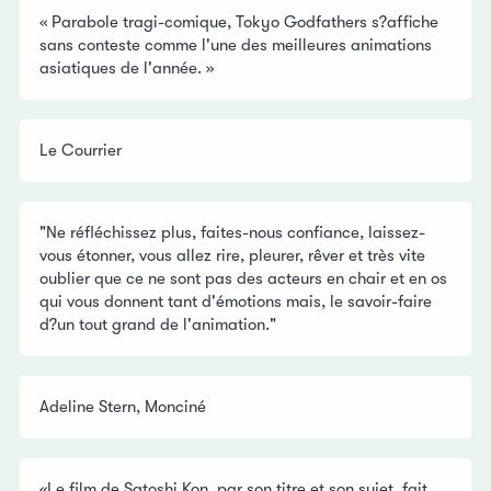
« Parabole tragi-comique, Tokyo Godfathers s?affiche
sans conteste comme l'une des meilleures animations
asiatiques de l'année. »
Le Courrier
"Ne réfléchissez plus, faites-nous confiance, laissez-
vous étonner, vous allez rire, pleurer, rêver et très vite
oublier que ce ne sont pas des acteurs en chair et en os
qui vous donnent tant d'émotions mais, le savoir-faire
d?un tout grand de l'animation."
Adeline Stern, Monciné
«Le film de Satoshi Kon, par son titre et son sujet, fait