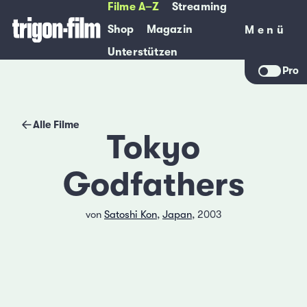
Filme A–Z
Streaming
Shop
Magazin
Menü
Menü
Unterstützen
Pro
Alle Filme
Tokyo
Godfathers
von
Satoshi Kon
,
Japan
, 2003