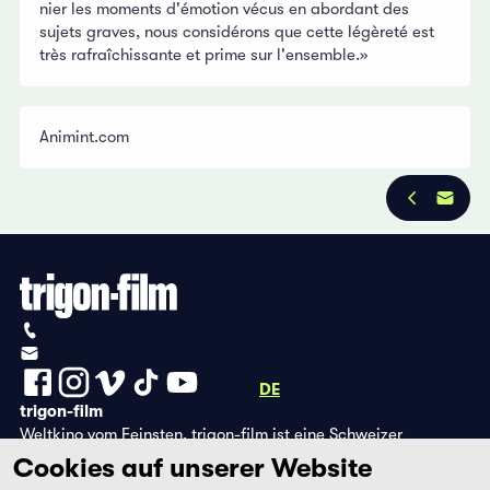
nier les moments d'émotion vécus en abordant des
sujets graves, nous considérons que cette légèreté est
très rafraîchissante et prime sur l'ensemble.»
Animint.com
Datenschutzbestimmungen
Impressum
+41 (0)56 430 12 30
info@trigon-film.org
DE
FR
EN
trigon-film
Weltkino vom Feinsten. trigon-film ist eine Schweizer
Filmstiftung, die seit 1988 sorgfältig ausgewählte Filme aus
Cookies auf unserer Website
Lateinamerika, Asien, Afrika und dem östlichen Europa im