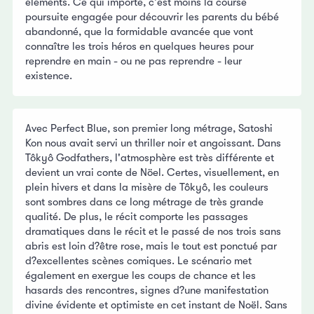
éléments. Ce qui importe, c'est moins la course
poursuite engagée pour découvrir les parents du bébé
abandonné, que la formidable avancée que vont
connaître les trois héros en quelques heures pour
reprendre en main - ou ne pas reprendre - leur
existence.
Avec Perfect Blue, son premier long métrage, Satoshi
Kon nous avait servi un thriller noir et angoissant. Dans
Tôkyô Godfathers, l'atmosphère est très différente et
devient un vrai conte de Nöel. Certes, visuellement, en
plein hivers et dans la misère de Tôkyô, les couleurs
sont sombres dans ce long métrage de très grande
qualité. De plus, le récit comporte les passages
dramatiques dans le récit et le passé de nos trois sans
abris est loin d?être rose, mais le tout est ponctué par
d?excellentes scènes comiques. Le scénario met
également en exergue les coups de chance et les
hasards des rencontres, signes d?une manifestation
divine évidente et optimiste en cet instant de Noël. Sans