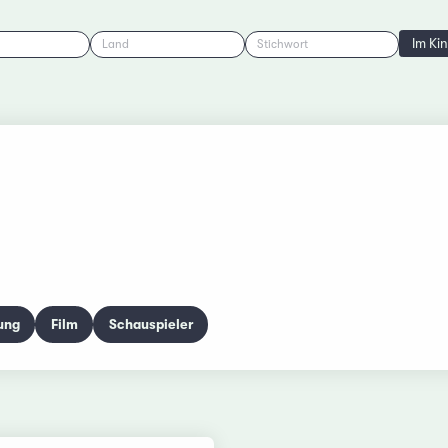
Im Ki
Land
Stichwort
ung
Film
Schauspieler