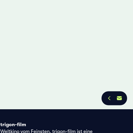
trigon-film
Weltkino vom Feinsten. trigon-film ist eine