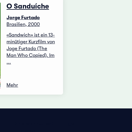
O Sanduíche
Jorge Furtado
Brasilien, 2000
«Sandwich» ist ein 13-
minütiger Kurzfilm von
Joge Furtado (The
Man Who Copied). Im
...
Mehr
Datenschutzbestimmungen
Impressum