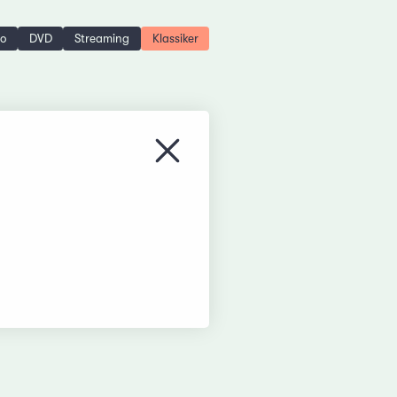
no
DVD
Streaming
Klassiker
Menü schliessen