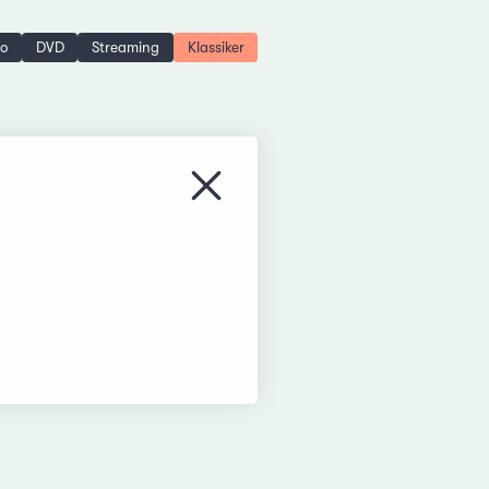
no
DVD
Streaming
Klassiker
Menü schliessen