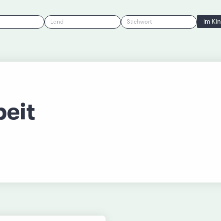
Im Ki
Land
Stichwort
beit