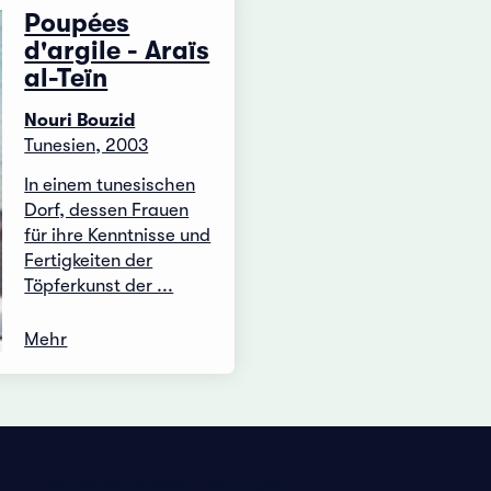
Poupées
d'argile - Araïs
al-Teïn
Nouri Bouzid
Tunesien, 2003
In einem tunesischen
Dorf, dessen Frauen
für ihre Kenntnisse und
Fertigkeiten der
Töpferkunst der ...
Mehr
Datenschutzbestimmungen