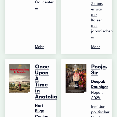
Callcenter
Zeiten,
...
er war
der
Kaiser
des
japanischen
...
Mehr
Mehr
Once
Pooja,
Upon
Sir
A
Deepak
Time
Rauniyar
in
Nepal,
Anatolia
2024
Nuri
Inmitten
Bilge
politischer
Ceylan