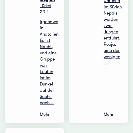
Unruhen
Türkei,
im Süden
2011
Nepals
werden
Irgendwo
zwei
in
Jungen
Anatolien.
entführt.
Es ist
Pooja,
Nacht,
eine der
und eine
wenigen
Gruppe
...
von
Leuten
ist im
Dunkel
auf der
Suche
nach ...
Mehr
Mehr