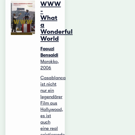
WWW
-
What
a
Wonderful
World
Faouzi
Bensaidi
Marokko,
2006
Casablanca
ist nicht
nur ein
legendärer
Film aus
Hollywood,
es ist
auch
eine real
existierende