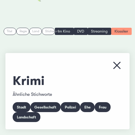
Im Kino
DVD
Streaming
Klassiker
Titel
Regie
Land
Stichwort
Menü s
Krimi
Ähnliche Stichworte
Stadt
Gesellschaft
Polizei
Ehe
Frau
Landschaft