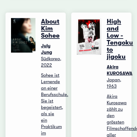
About
High
Kim
and
Sohee
Low -
Tengoku
July
to
Jung
jigoku
Südkorea,
2022
Akira
KUROSAWA
Sohee ist
Japan,
Lernende
1963
an einer
Berufsschule.
Akira
Sie ist
Kurosawa
begeistert,
zählt zu
als sie
den
ein
grössten
Praktikum
Filmschaffend
im
aller