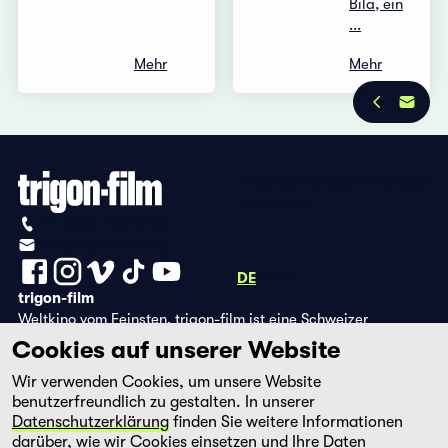
Bila, ein
...
Mehr
Mehr
Datenschutzbestimmungen
Impressum
+41 (0)56 430 12 30
info@trigon-film.org
DE
FR
EN
trigon-film
Weltkino vom Feinsten. trigon-film ist eine Schweizer
Filmstiftung, die seit 1988 sorgfältig ausgewählte Filme aus
Cookies auf unserer Website
Lateinamerika, Asien, Afrika und dem östlichen Europa im
Wir verwenden Cookies, um unsere Website
Kino herausbringt und eine eigene DVD-Edition sowie die
benutzerfreundlich zu gestalten. In unserer
Streaming-Plattform filmingo betreibt.
Datenschutzerklärung
finden Sie weitere Informationen
darüber, wie wir Cookies einsetzen und Ihre Daten