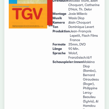
Drehbuch
Moussa Touré, Alain
Choquart, Catherine
D'Hoir, Th. Delor
Montage
Josie Milievic
Musik
Wasis Diop
Kamera
Alain Choquart
Ton
Dominique Levert
Produktion
Jean-François
Lepetit, Flach Films
France
Formate
35mm, DVD
Länge
90 Min.
Sprache
Wolof,
Französisch/d/f
Schauspieler:innen
Makéna
Diop
(Rambo),
Bernard
Giraudeau
(Roger),
Philippine
Leroy-
Beaulieu
(Sylvia), Al
Hamdou