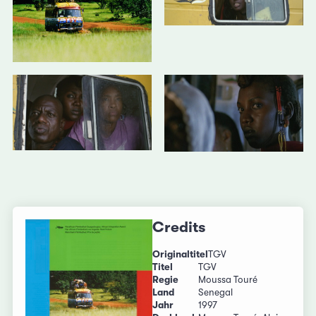
Credits
Originaltitel
TGV
Titel
TGV
Regie
Moussa Touré
Land
Senegal
Jahr
1997