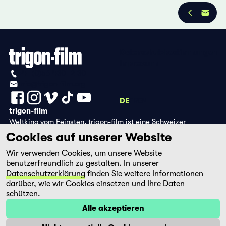
Datenschutzbestimmungen
Impressum
+41 (0)56 430 12 30
info@trigon-film.org
DE
FR
EN
trigon-film
Weltkino vom Feinsten. trigon-film ist eine Schweizer
Filmstiftung, die seit 1988 sorgfältig ausgewählte Filme aus
Cookies auf unserer Website
Lateinamerika, Asien, Afrika und dem östlichen Europa im
Wir verwenden Cookies, um unsere Website
Kino herausbringt und eine eigene DVD-Edition sowie die
benutzerfreundlich zu gestalten. In unserer
Streaming-Plattform filmingo betreibt.
Datenschutzerklärung
finden Sie weitere Informationen
darüber, wie wir Cookies einsetzen und Ihre Daten
schützen.
Alle akzeptieren