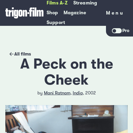
Films A-Z
Streaming
Shop
Magazine
Menu
Menu
Support
Pro
All films
A Peck on the
Cheek
by
Mani Ratnam
,
India
, 2002