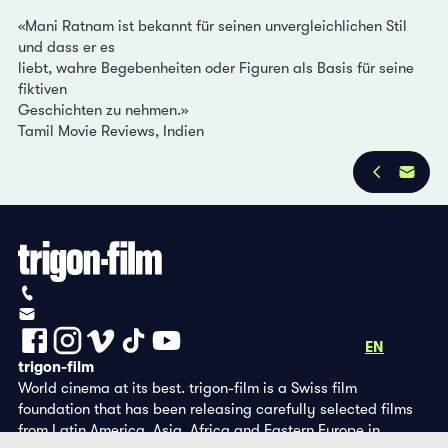
«Mani Ratnam ist bekannt für seinen unvergleichlichen Stil
und dass er es
liebt, wahre Begebenheiten oder Figuren als Basis für seine
fiktiven
Geschichten zu nehmen.»
Tamil Movie Reviews, Indien
Privacy Policy
Imprint
+41 (0)56 430 12 30
info@trigon-film.org
DE
FR
EN
trigon-film
World cinema at its best. trigon-film is a Swiss film
foundation that has been releasing carefully selected films
from Latin America, Asia, Africa and Eastern Europe in