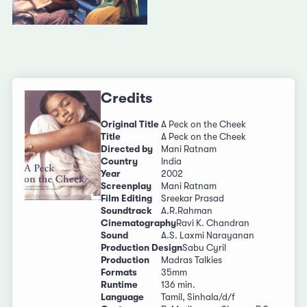
Credits
Original Title
A Peck on the Cheek
Title
A Peck on the Cheek
Directed by
Mani Ratnam
Country
India
Year
2002
Screenplay
Mani Ratnam
Film Editing
Sreekar Prasad
Soundtrack
A.R.Rahman
Cinematography
Ravi K. Chandran
Sound
A.S. Laxmi Narayanan
Production Design
Sabu Cyril
Production
Madras Talkies
Formats
35mm
Runtime
136 min.
Language
Tamil, Sinhala/d/f