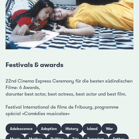
Festivals & awards
22nd Cinema Express Ceremony für die besten südindischen
Filme: 6 Awards,
darunter best actor, best actress, best actor und best film.
Festival International de films de Fribourg, programme
spécial «Comédies musicales»
Adolescence
Adoption
History
Island
War
Music
Mother
Politics
Trip
Terrorism
Father