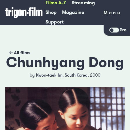
Films A-Z
Streaming
Shop
Magazine
Menu
Menu
Support
Pro
All films
Chunhyang Dong
by
Kwon-taek Im
,
South Korea
, 2000