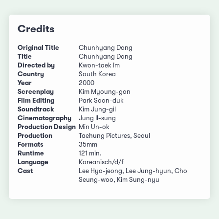
Credits
Original Title
Chunhyang Dong
Title
Chunhyang Dong
Directed by
Kwon-taek Im
Country
South Korea
Year
2000
Screenplay
Kim Myoung-gon
Film Editing
Park Soon-duk
Soundtrack
Kim Jung-gil
Cinematography
Jung Il-sung
Production Design
Min Un-ok
Production
Taehung Pictures, Seoul
Formats
35mm
Runtime
121 min.
Language
Koreanisch/d/f
Cast
Lee Hyo-jeong, Lee Jung-hyun, Cho
Seung-woo, Kim Sung-nyu