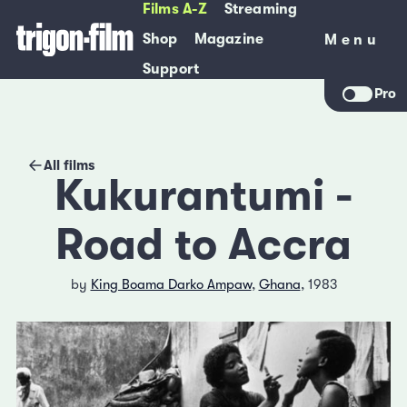
Films A-Z
Streaming
Shop
Magazine
Menu
Menu
Support
Pro
All films
Kukurantumi -
Road to Accra
by
King Boama Darko Ampaw
,
Ghana
, 1983