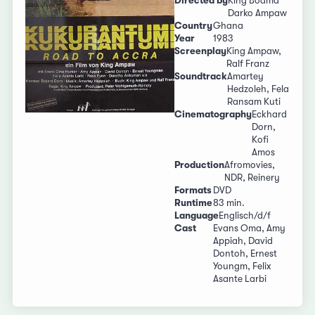
Directed by
King Boama
Darko Ampaw
Country
Ghana
Year
1983
Screenplay
King Ampaw,
Ralf Franz
Soundtrack
Amartey
Hedzoleh, Fela
Ransam Kuti
Cinematography
Eckhard
Dorn,
Kofi
Amos
Production
Afromovies,
NDR, Reinery
Formats
DVD
Runtime
83 min.
Language
Englisch/d/f
Cast
Evans Oma, Amy
Appiah, David
Dontoh, Ernest
Youngm, Felix
Asante Larbi