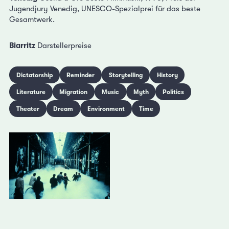
Jugendjury Venedig, UNESCO-Spezialprei für das beste
Gesamtwerk.
Biarritz
Darstellerpreise
Dictatorship
Reminder
Storytelling
History
Literature
Migration
Music
Myth
Politics
Theater
Dream
Environment
Time