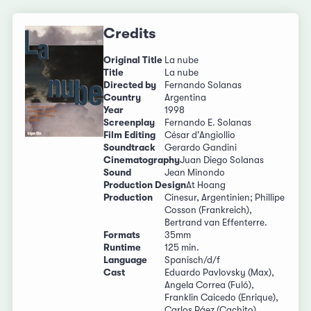
Credits
Original Title
La nube
Title
La nube
Directed by
Fernando Solanas
Country
Argentina
Year
1998
Screenplay
Fernando E. Solanas
Film Editing
César d'Angiollio
Soundtrack
Gerardo Gandini
Cinematography
Juan Diego Solanas
Sound
Jean Minondo
Production Design
At Hoang
Production
Cinesur, Argentinien; Phillipe
Cosson (Frankreich),
Bertrand van Effenterre.
Formats
35mm
Runtime
125 min.
Language
Spanisch/d/f
Cast
Eduardo Pavlovsky (Max),
Angela Correa (Fuló),
Franklin Caicedo (Enrique),
Carlos Páez (Cachito),