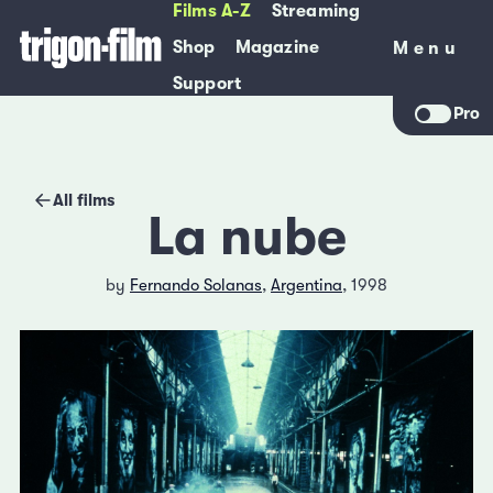
Films A-Z
Streaming
Shop
Magazine
Menu
Menu
Support
Pro
All films
La nube
by
Fernando Solanas
,
Argentina
, 1998