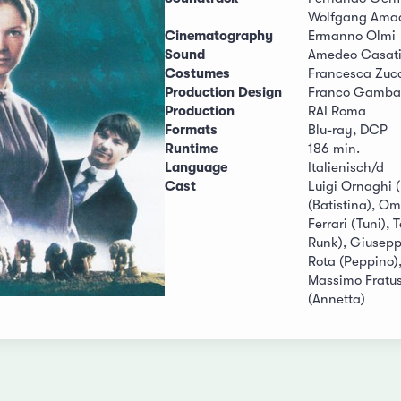
Wolfgang Amad
Cinematography
Ermanno Olmi
Sound
Amedeo Casat
Costumes
Francesca Zucc
Production Design
Franco Gamba
Production
RAI Roma
Formats
Blu-ray, DCP
Runtime
186 min.
Language
Italienisch/d
Cast
Luigi Ornaghi (
(Batistina), Om
Ferrari (Tuni),
Runk), Giusepp
Rota (Peppino),
Massimo Fratus 
(Annetta)