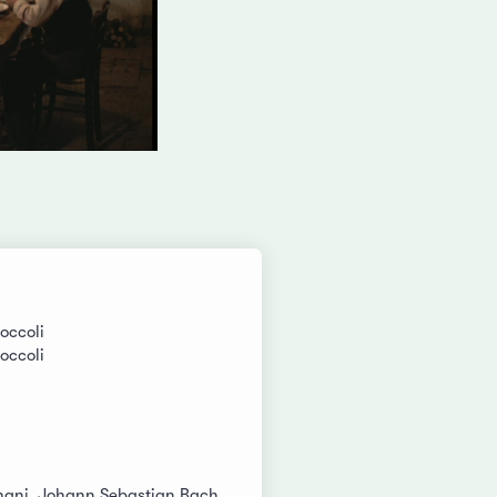
zoccoli
zoccoli
ani, Johann Sebastian Bach,