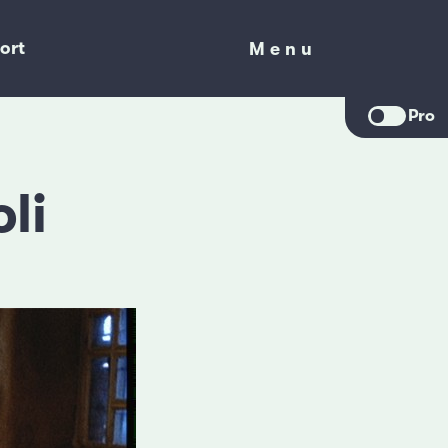
ort
Menu
Menu
Pro
li