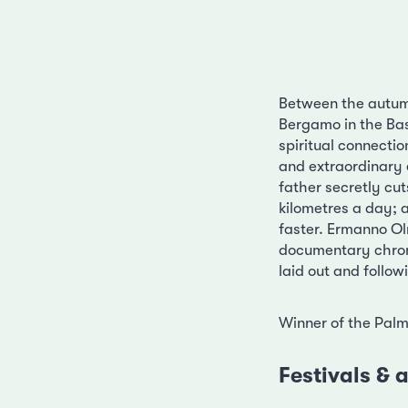
Between the autumn
Bergamo in the Ba
spiritual connecti
and extraordinary 
father secretly cu
kilometres a day; 
faster. Ermanno O
documentary chroni
laid out and follo
Winner of the Palm
Festivals &