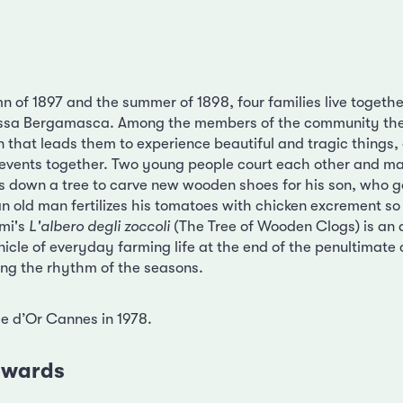
 of 1897 and the summer of 1898, four families live togethe
ssa Bergamasca. Among the members of the community ther
on that leads them to experience beautiful and tragic things
events together. Two young people court each other and ma
ts down a tree to carve new wooden shoes for his son, who go
an old man fertilizes his tomatoes with chicken excrement so
lmi's
L'albero degli zoccoli
(The Tree of Wooden Clogs) is an 
cle of everyday farming life at the end of the penultimate 
wing the rhythm of the seasons.
e d’Or Cannes in 1978.
 awards