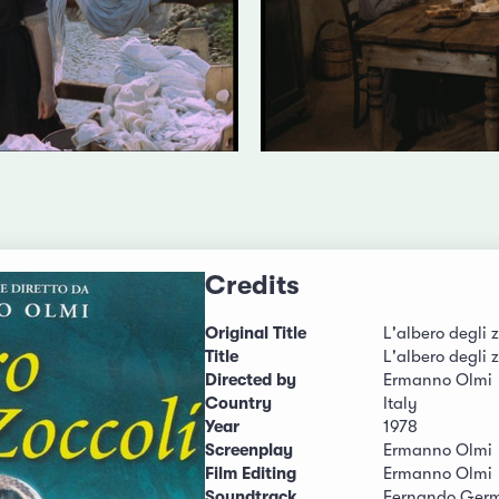
Credits
Original Title
L'albero degli 
Title
L'albero degli 
Directed by
Ermanno Olmi
Country
Italy
Year
1978
Screenplay
Ermanno Olmi
Film Editing
Ermanno Olmi
Soundtrack
Fernando Germ