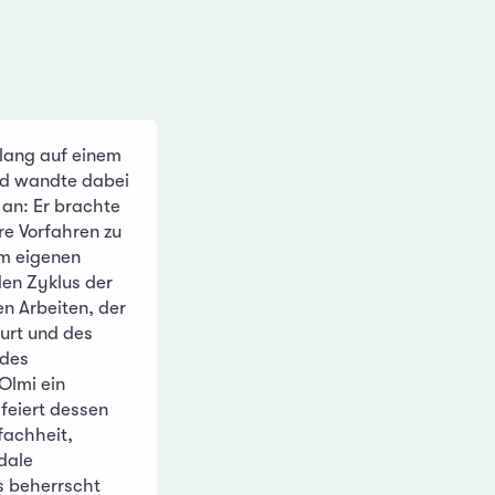
 lang auf einem
nd wandte dabei
 an: Er brachte
re Vorfahren zu
rem eigenen
den Zyklus der
n Arbeiten, der
urt und des
 des
Olmi ein
feiert dessen
fachheit,
dale
s beherrscht