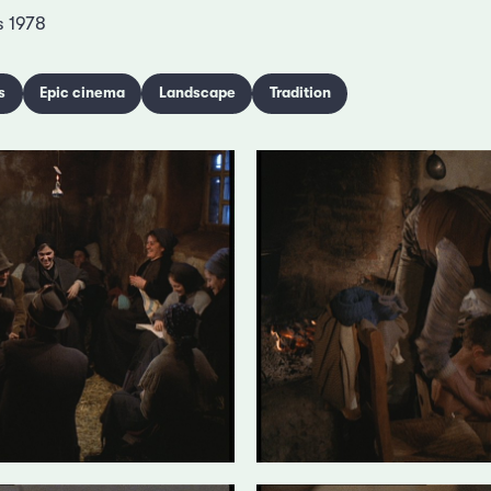
 1978
s
Epic cinema
Landscape
Tradition