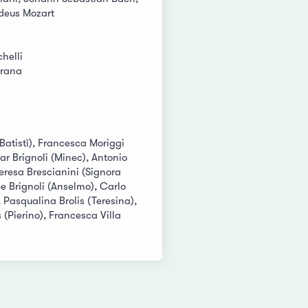
eus Mozart
i
helli
rana
Batistì), Francesca Moriggi
ar Brignoli (Minec), Antonio
 Teresa Brescianini (Signora
e Brignoli (Anselmo), Carlo
 Pasqualina Brolis (Teresina),
(Pierino), Francesca Villa