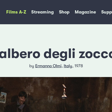
Films A-Z
Streaming
Shop
Magazine
Supp
'albero degli zocco
by
Ermanno Olmi
,
Italy
, 1978