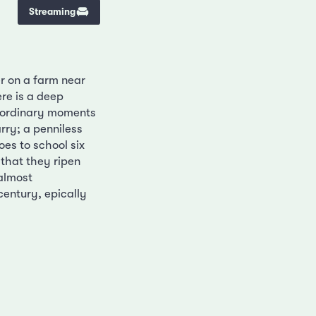
Streaming
r on a farm near
e is a deep
, ordinary moments
rry; a penniless
es to school six
 that they ripen
almost
century, epically