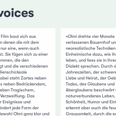
voices
Film baut sich aus
«Olmi drehte vier Monate
on denen die mit dem
verlassenen Bauernhof u
nur eine, wenn auch
neorealistische Techniken
t. Sie fügen sich zu einer
Einheimische dazu, wie ih
ammen, die den
leben, und liess sie in ih
lgt und die verschiedenen
Dialekt sprechen. Durch 
lienschicksale
Jahreszeiten, der schwere
abei steht Zartes neben
Liebe und Heirat, der Geb
es neben Bedrückendem,
Todes, des Glaubens und
neben Tragischem,
Aberglaubens beschwört 
Verzweiflung. Das
naturverbundenes Leben, 
r Ereignisse und
Schönheit, Humor und Ein
indert jede Form der
erkennt aber auch die feu
Wiewohl Olmi ganz klar und
Grausamkeit, durch die e