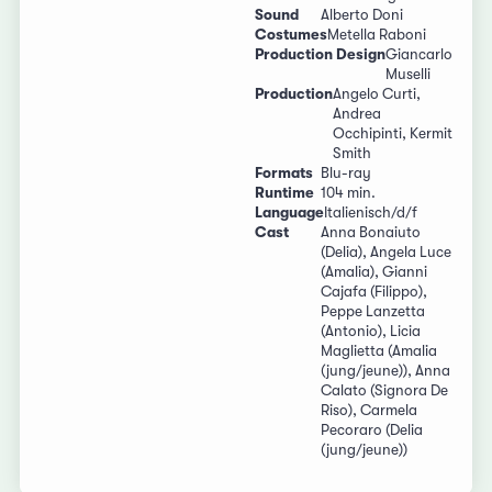
Sound
Alberto Doni
Costumes
Metella Raboni
Production Design
Giancarlo
Muselli
Production
Angelo Curti,
Andrea
Occhipinti, Kermit
Smith
Formats
Blu-ray
Runtime
104 min.
Language
Italienisch/d/f
Cast
Anna Bonaiuto
(Delia), Angela Luce
(Amalia), Gianni
Cajafa (Filippo),
Peppe Lanzetta
(Antonio), Licia
Maglietta (Amalia
(jung/jeune)), Anna
Calato (Signora De
Riso), Carmela
Pecoraro (Delia
(jung/jeune))