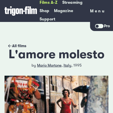
Films A-Z
Streaming
Shop
Magazine
Menu
Menu
Support
Pro
All films
L'amore molesto
by
Mario Martone
,
Italy
, 1995