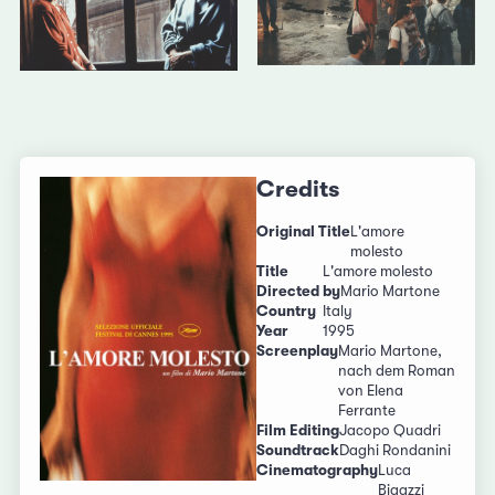
Credits
Original Title
L'amore
molesto
Title
L'amore molesto
Directed by
Mario Martone
Country
Italy
Year
1995
Screenplay
Mario Martone,
nach dem Roman
von Elena
Ferrante
Film Editing
Jacopo Quadri
Soundtrack
Daghi Rondanini
Cinematography
Luca
Bigazzi