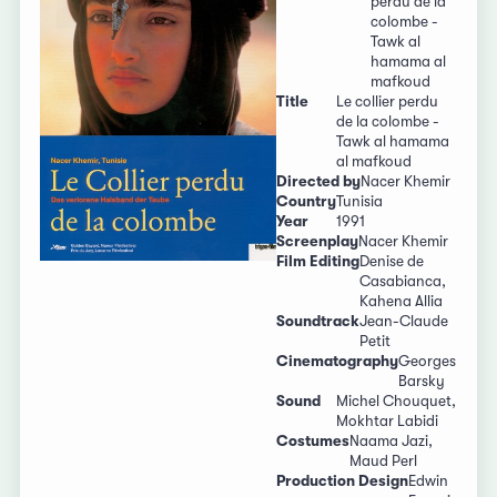
perdu de la
colombe -
Tawk al
hamama al
mafkoud
Title
Le collier perdu
de la colombe -
Tawk al hamama
al mafkoud
Directed by
Nacer Khemir
Country
Tunisia
Year
1991
Screenplay
Nacer Khemir
Film Editing
Denise de
Casabianca,
Kahena Allia
Soundtrack
Jean-Claude
Petit
Cinematography
Georges
Barsky
Sound
Michel Chouquet,
Mokhtar Labidi
Costumes
Naama Jazi,
Maud Perl
Production Design
Edwin