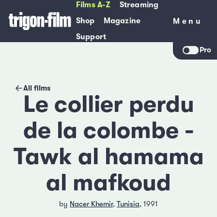
Films A-Z
Streaming
Shop
Magazine
Menu
Menu
Support
Pro
All films
Le collier perdu
de la colombe -
Tawk al hamama
al mafkoud
by
Nacer Khemir
,
Tunisia
, 1991