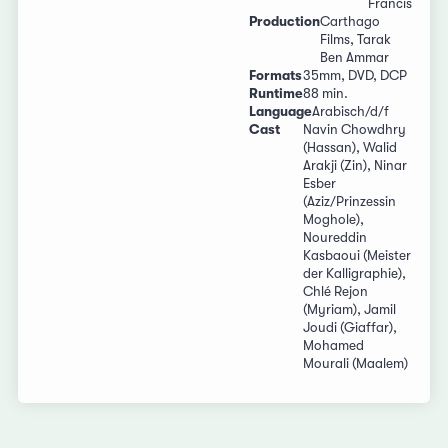
Francis
Production
Carthago
Films, Tarak
Ben Ammar
Formats
35mm, DVD, DCP
Runtime
88 min.
Language
Arabisch/d/f
Cast
Navin Chowdhry
(Hassan), Walid
Arakji (Zin), Ninar
Esber
(Aziz/Prinzessin
Moghole),
Noureddin
Kasbaoui (Meister
der Kalligraphie),
Chlé Rejon
(Myriam), Jamil
Joudi (Giaffar),
Mohamed
Mourali (Maalem)