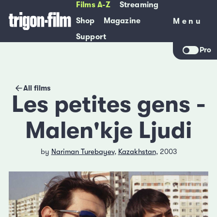
Films A-Z
Streaming
Shop
Magazine
Menu
Menu
Support
Pro
All films
Les petites gens -
Malen'kje Ljudi
by
Nariman Turebayev
,
Kazakhstan
, 2003