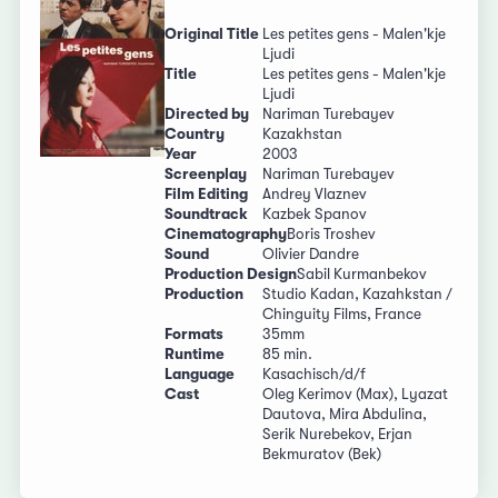
Original Title
Les petites gens - Malen'kje
Ljudi
Title
Les petites gens - Malen'kje
Ljudi
Directed by
Nariman Turebayev
Country
Kazakhstan
Year
2003
Screenplay
Nariman Turebayev
Film Editing
Andrey Vlaznev
Soundtrack
Kazbek Spanov
Cinematography
Boris Troshev
Sound
Olivier Dandre
Production Design
Sabil Kurmanbekov
Production
Studio Kadan, Kazahkstan /
Chinguity Films, France
Formats
35mm
Runtime
85 min.
Language
Kasachisch/d/f
Cast
Oleg Kerimov (Max), Lyazat
Dautova, Mira Abdulina,
Serik Nurebekov, Erjan
Bekmuratov (Bek)