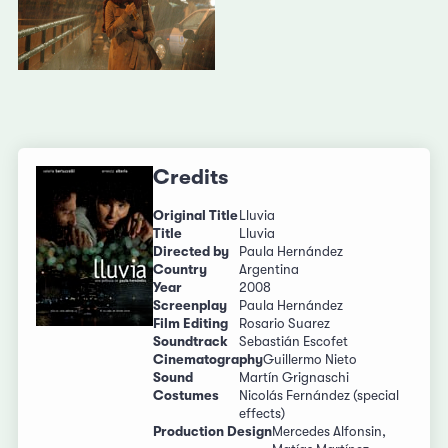
Credits
Original Title
Lluvia
Title
Lluvia
Directed by
Paula Hernández
Country
Argentina
Year
2008
Screenplay
Paula Hernández
Film Editing
Rosario Suarez
Soundtrack
Sebastián Escofet
Cinematography
Guillermo Nieto
Sound
Martín Grignaschi
Costumes
Nicolás Fernández (special
effects)
Production Design
Mercedes Alfonsin,