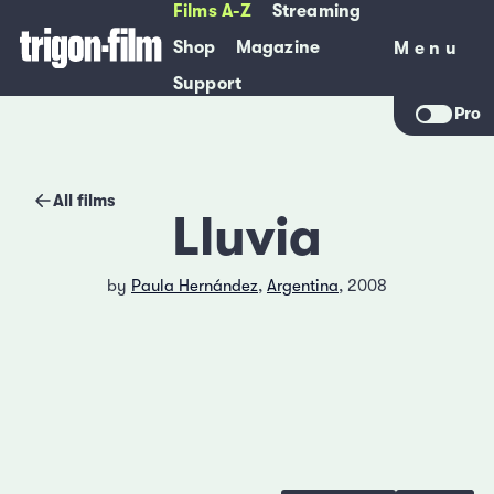
Films A-Z
Streaming
Shop
Magazine
Menu
Menu
Support
Pro
All films
Lluvia
by
Paula Hernández
,
Argentina
, 2008