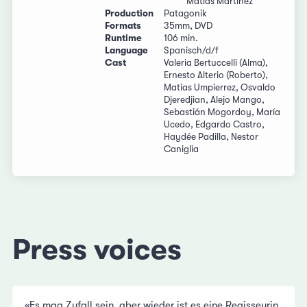
Matías Martínez
Production
Patagonik
Formats
35mm, DVD
Runtime
106 min.
Language
Spanisch/d/f
Cast
Valeria Bertuccelli (Alma),
Ernesto Alterio (Roberto),
Matias Umpierrez, Osvaldo
Djeredjian, Alejo Mango,
Sebastián Mogordoy, María
Ucedo, Edgardo Castro,
Haydée Padilla, Nestor
Caniglia
Press voices
«Es mag Zufall sein, aber wieder ist es eine Regisseurin,