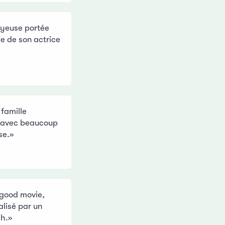
oyeuse portée
ie de son actrice
 famille
u, avec beaucoup
se.»
-good movie,
alisé par un
ch.»