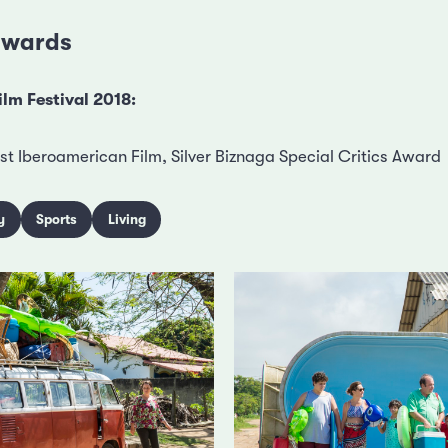
 awards
lm Festival 2018:
t Iberoamerican Film, Silver Biznaga Special Critics Award
y
Sports
Living