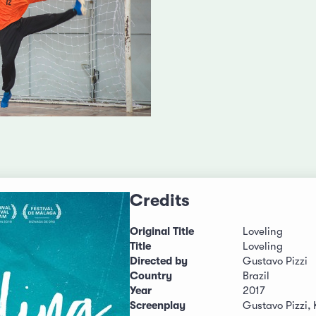
Credits
Original Title
Loveling
Title
Loveling
Directed by
Gustavo Pizzi
Country
Brazil
Year
2017
Screenplay
Gustavo Pizzi, 