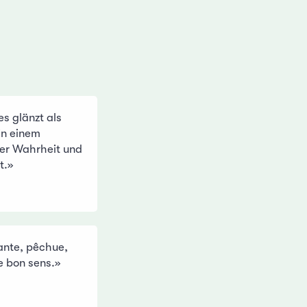
es glänzt als
in einem
er Wahrheit und
t.»
ante, pêchue,
de bon sens.»