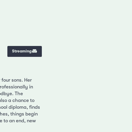
Streaming
 four sons. Her
ofessionally in
odbye. The
also a chance to
ool diploma, finds
hes, things begin
me to an end, new