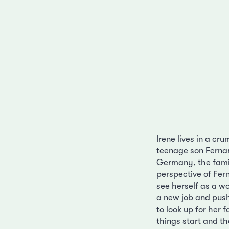
Irene lives in a cr
teenage son Fernan
Germany, the fami
perspective of Fern
see herself as a w
a new job and push
to look up for her
things start and th