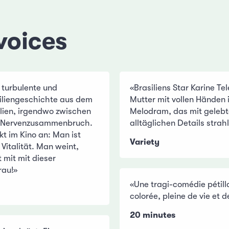
voices
 turbulente und
«Brasiliens Star Karine Tel
iliengeschichte aus dem
Mutter mit vollen Händen 
ilien, irgendwo zwischen
Melodram, das mit gelebt
d Nervenzusammenbruch.
alltäglichen Details strahl
kt im Kino an: Man ist
Variety
Vitalität. Man weint,
t mit mit dieser
rau!»
«Une tragi-comédie pétill
colorée, pleine de vie et 
20 minutes