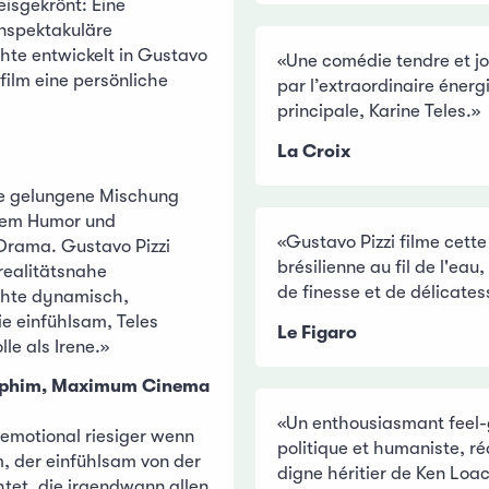
eisgekrönt: Eine
nspektakuläre
hte entwickelt in Gustavo
«Une comédie tendre et j
film eine persönliche
par l’extraordinaire énerg
principale, Karine Teles.»
La Croix
ne gelungene Mischung
gem Humor und
«Gustavo Pizzi filme cette
Drama. Gustavo Pizzi
brésilienne au fil de l'ea
 realitätsnahe
de finesse et de délicates
chte dynamisch,
e einfühlsam, Teles
Le Figaro
olle als Irene.»
aphim, Maximum Cinema
«Un enthousiasmant feel
 emotional riesiger wenn
politique et humaniste, ré
m, der einfühlsam von der
digne héritier de Ken Loa
htet, die irgendwann allen