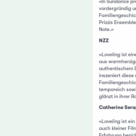
«In Sundance pr
vordergründig u
Familiengeschic
Prizzis Ensemble
Note.»
NZZ
«
Loveling
ist ei
aus warmherzi
authentischem 
inszeniert diese
Familiengeschi
temporeich sowi
glänzt in ihrer R
Catherine Ser
«
Loveling
ist ein
auch kleiner Fil
Erfahrung beric