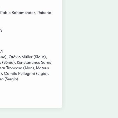
n
, Pablo Bahamondez, Roberto
vy
/f
ene), Otávio Müller (Klaus),
 (Sônia), Konstantinos Sarris
sar Troncoso (Alan), Mateus
, Camilo Pellegrini (Ligia),
so (Sergio)