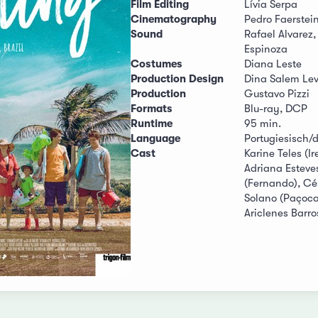
Film Editing
Lívia Serpa
Cinematography
Pedro Faerstei
Sound
Rafael Alvarez
Espinoza
Costumes
Diana Leste
Production Design
Dina Salem Le
Production
Gustavo Pizzi
Formats
Blu-ray, DCP
Runtime
95 min.
Language
Portugiesisch/d
Cast
Karine Teles (Ir
Adriana Esteves
(Fernando), Cé
Solano (Paçoca)
Ariclenes Barro