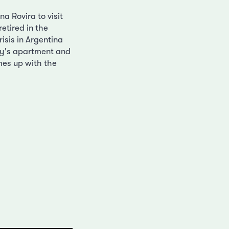
na Rovira to visit
etired in the
risis in Argentina
ily's apartment and
mes up with the