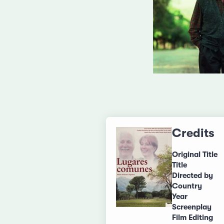
Credits
Original Title
Title
Directed by
Country
Year
Screenplay
Film Editing