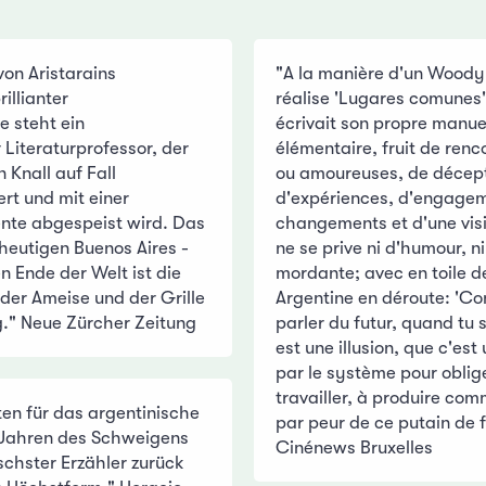
von Aristarains
"A la manière d'un Woody 
illianter
réalise 'Lugares comunes'
e steht ein
écrivait son propre manu
Literaturprofessor, der
élémentaire, fruit de ren
 Knall auf Fall
ou amoureuses, de décept
rt und mit einer
d'expériences, d'engagem
nte abgespeist wird. Das
changements et d'une visi
heutigen Buenos Aires -
ne se prive ni d'humour, ni
 Ende der Welt ist die
mordante; avec en toile d
der Ameise und der Grille
Argentine en déroute: 'C
g." Neue Zürcher Zeitung
parler du futur, quand tu s
est une illusion, que c'est
par le système pour oblig
travailler, à produire co
en für das argentinische
par peur de ce putain de f
 Jahren des Schweigens
Cinénews Bruxelles
ischster Erzähler zurück