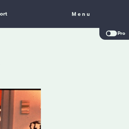
ort
Menu
Menu
Pro
s