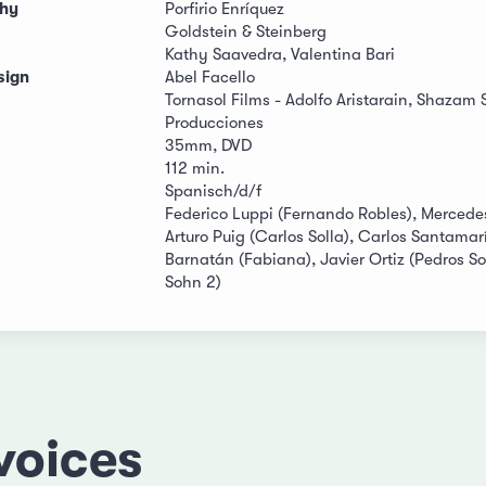
hy
Porfirio Enríquez
Goldstein & Steinberg
Kathy Saavedra, Valentina Bari
sign
Abel Facello
Tornasol Films - Adolfo Aristarain, Shazam 
Producciones
35mm, DVD
112 min.
Spanisch/d/f
Federico Luppi (Fernando Robles), Mercedes
Arturo Puig (Carlos Solla), Carlos Santamar
Barnatán (Fabiana), Javier Ortiz (Pedros S
Sohn 2)
voices