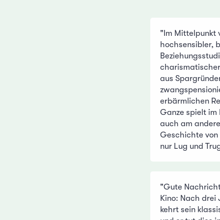
"Im Mittelpunkt 
hochsensibler, br
Beziehungsstudi
charismatischer 
aus Spargründen
zwangspensionie
erbärmlichen Re
Ganze spielt im 
auch am anderen
Geschichte von 
nur Lug und Tru
"Gute Nachricht
Kino: Nach drei
kehrt sein klass