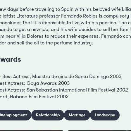
few days before traveling to Spain with his beloved wife Lilia
e leftist Literature professor Fernando Robles is compulsory r
concludes that it is impossible to live with his pension. The c
nando to get a new job, and his wife decides to sell her fam
rm near Villa Dolores to reduce their expenses. Fernando co
er and sell the oil to the perfume industry.
 awards
r Best Actress, Muestra de cine de Santa Domingo 2003
Best Actress; Goya Awards 2003
est Actress; San Sebastian International Film Festival 2002
rd, Habana Film Festival 2002
Unemployment
Relationship
Marriage
Landscape