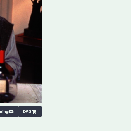
ming
DVD