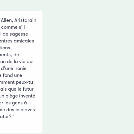
Allen, Aristarain
 comme s'il
el de sagesse
contres amicales
ions,
ents, de
on de la vie qui
 d'une ironie
e fond une
omment peux-tu
ais que le futur
 un piège inventé
er les gens à
mme des esclaves
utur?'"