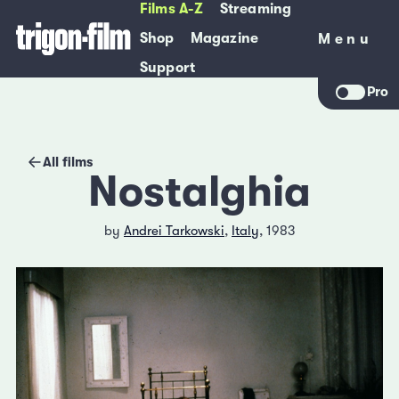
Films A-Z
Streaming
Shop
Magazine
Menu
Menu
Support
Pro
All films
Nostalghia
by
Andrei Tarkowski
,
Italy
, 1983