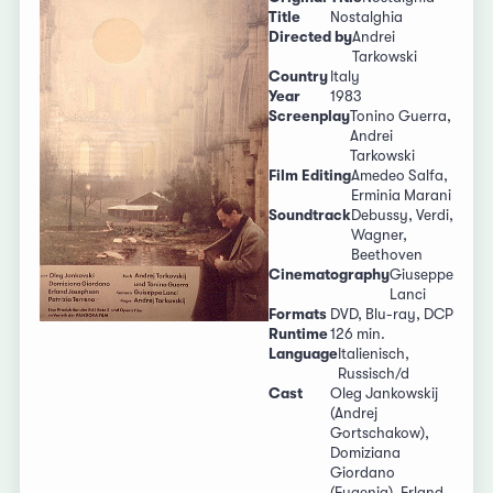
Title
Nostalghia
Directed by
Andrei
Tarkowski
Country
Italy
Year
1983
Screenplay
Tonino Guerra,
Andrei
Tarkowski
Film Editing
Amedeo Salfa,
Erminia Marani
Soundtrack
Debussy, Verdi,
Wagner,
Beethoven
Cinematography
Giuseppe
Lanci
Formats
DVD, Blu-ray, DCP
Runtime
126 min.
Language
Italienisch,
Russisch/d
Cast
Oleg Jankowskij
(Andrej
Gortschakow),
Domiziana
Giordano
(Eugenia), Erland