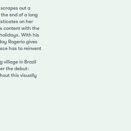
e scrapes out a
 the end of a long
isticates on her
is content with the
 holidays. With his
day Rogerio gives
usce has to reinvent
 village in Brazil
ner the debut-
out this visually