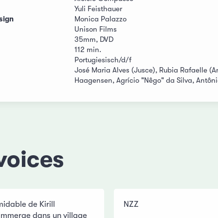
Yuli Feisthauer
sign
Monica Palazzo
Unison Films
35mm, DVD
112 min.
Portugiesisch/d/f
José Maria Alves (Jusce), Rubia Rafaelle (A
Haagensen, Agrício "Nêgo" da Silva, Antôni
voices
idable de Kirill
NZZ
immerge dans un village