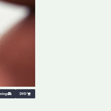
ming
DVD