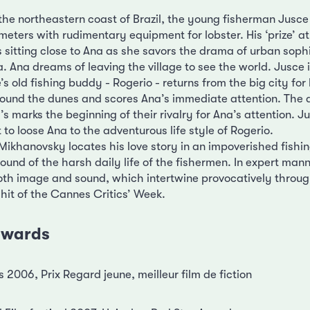
n the northeastern coast of Brazil, the young fisherman Jusc
 meters with rudimentary equipment for lobster. His ‘prize’ at
s sitting close to Ana as she savors the drama of urban soph
. Ana dreams of leaving the village to see the world. Jusce 
e’s old fishing buddy - Rogerio - returns from the big city for
ound the dunes and scores Ana’s immediate attention. The 
’s marks the beginning of their rivalry for Ana’s attention. J
t to loose Ana to the adventurous life style of Rogerio.
 Mikhanovsky locates his love story in an impoverished fishing
ound of the harsh daily life of the fishermen. In expert man
oth image and sound, which intertwine provocatively through
hit of the Cannes Critics’ Week.
 awards
 2006, Prix Regard jeune, meilleur film de fiction