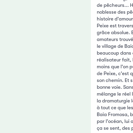
de pêcheurs... H
noblesse des pê
histoire d'amou
Peixe est trave
grâce absolue. E
amateurs trouvés
le village de Ba
beaucoup dans c
réalisateur fait, 
moins que l'on p
de Peixe, c'est 
son chemin. Et su
bonne voie. San
mélange le réel
la dramaturgie l
à tout ce que les
Baia Fromosa, ba
par l'océan, lui 
ça se sent, des 