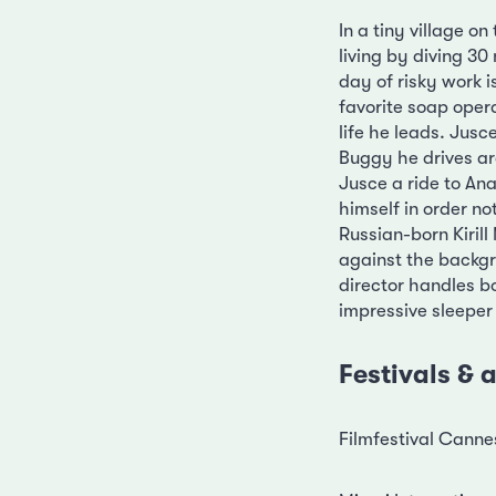
In a tiny village o
living by diving 30
day of risky work i
favorite soap opera
life he leads. Jusc
Buggy he drives ar
Jusce a ride to Ana
himself in order no
Russian-born Kirill
against the backgr
director handles b
impressive sleeper 
Festivals &
Filmfestival Cannes