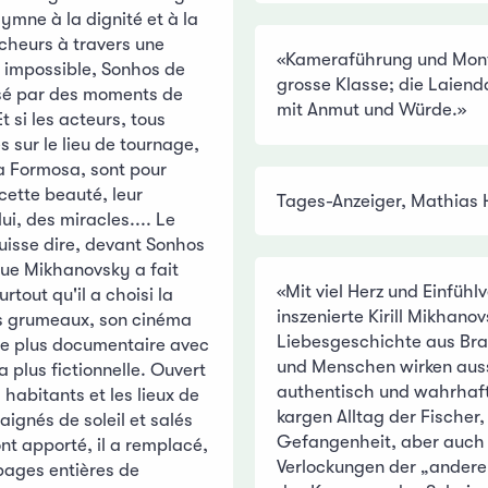
ymne à la dignité et à la
cheurs à travers une
«Kameraführung und Mon
r impossible, Sonhos de
grosse Klasse; die Laiend
rsé par des moments de
mit Anmut und Würde.»
t si les acteurs, tous
 sur le lieu de tournage,
ia Formosa, sont pour
ette beauté, leur
Tages-Anzeiger, Mathias
lui, des miracles.... Le
uisse dire, devant Sonhos
que Mikhanovsky a fait
«Mit viel Herz und Einfüh
rtout qu'il a choisi la
inszenierte Kirill Mikhano
s grumeaux, son cinéma
Liebesgeschichte aus Bras
 le plus documentaire avec
und Menschen wirken aus
a plus fictionnelle. Ouvert
authentisch und wahrhaft
 habitants et les lieux de
kargen Alltag der Fischer,
ignés de soleil et salés
Gefangenheit, aber auch
ont apporté, il a remplacé,
Verlockungen der „anderen
pages entières de