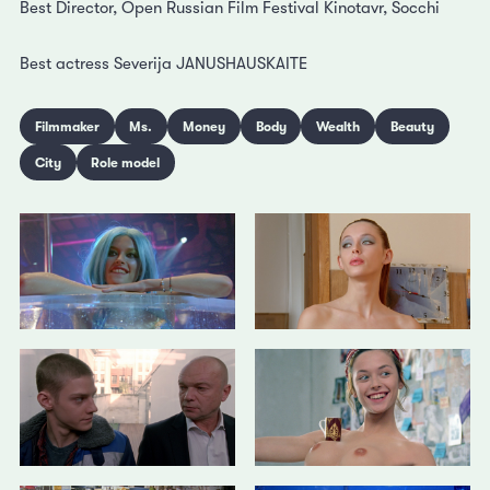
Best Director, Open Russian Film Festival Kinotavr, Socchi
Best actress Severija JANUSHAUSKAITE
Filmmaker
Ms.
Money
Body
Wealth
Beauty
City
Role model