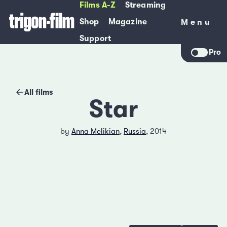
Films A-Z
Streaming
Shop
Magazine
Menu
Menu
Support
Pro
All films
Star
by
Anna Melikian
,
Russia
, 2014