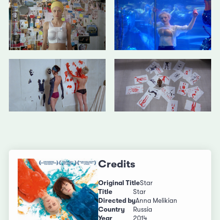
Credits
Original Title
Star
Title
Star
Directed by
Anna Melikian
Country
Russia
Year
2014