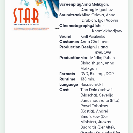
Screenplay
Anna Melikyan,
Andrey Migachev
Soundtrack
Alina Orlova, Anna
Drubich, Igor Vdovin
Cinematography
Alisher
Khamidkhodjaev
Sound
Kirill Vasilenko
Costumes
Anna Christova
Production Design
Ulyana
RYABOVA
Production
Mars Média; Ruben
Dishdishyan, Anna
Melikyan
Formats
DVD, Blu-ray, DCP
Runtime
133 min.
Language
Russisch/d/f
Cast
Tina Dalakischwili
(Mascha), Severija
Janushauskaite (Rita),
Pawel Tabakow
(Kostia), Andrei
Smoliakow (Der
Minister), Juozas
Budraitis (Der Alte),
Goscha Kutsenko (Der