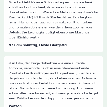
Mascha Geld für eine Schönheitsoperation geschenkt
erhält und sich so freut, dass sie auf der Strasse
Bauarbeiter umarmt. Wie schon Melikians Tragikomödie
Rusalka
(2007) fühlt sich
Star
leicht an. Das liegt am
feinen Humor, aber auch am Einsatz von Knallfarben
und formalen Spielereien wie dem Heranzoomen von
Details. Die Leichtigkeit trügt ebenso wie Maschas
Oberflächlichkeit.»
NZZ am Sonntag, Flavia Giorgetta
«Ein Film, der lange daherkam wie eine surreale
Komödie, verwandelt sich in eine atemberaubende
Parabel über Kunstkörper und Körperkunst, über letzte
Begehren und den Traum, das Leben in einem Schimmer
aus unantastbarer Perfektion zu verlassen. Schliesslich
ist der Mensch vor allem eine Erscheinung. Und wenn
schon alles beschissen ist, soll wenigstens das Ende gut
sein. Wörtlicher wurde «Happy End» nie genommen.»
Watson