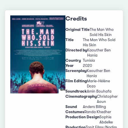
Credits
Original Title
The Man Who
Sold His Skin
Title
The Man Who Sold
His Skin
Directed by
Kaouther Ben
Hania
Country
Tunisia
Year
2020
Screenplay
Kaouther Ben
Hania
Film Editing
Marie-Hélène
Dozo
Soundtrack
Amin Bouhafa
Cinematography
Christopher
Aoun
Sound
Anders Billing
Costumes
Randa Khedher
Production Design
Sophie
Abdelke
Production
Tanit Films (Nadim