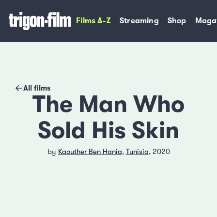
Films A-Z
Streaming
Shop
Maga
All films
The Man Who
Sold His Skin
by
Kaouther Ben Hania
,
Tunisia
, 2020