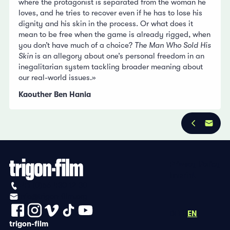
where the protagonist is separated from the woman he
loves, and he tries to recover even if he has to lose his
dignity and his skin in the process. Or what does it
mean to be free when the game is already rigged, when
you don’t have much of a choice?
The Man Who Sold His
Skin
is an allegory about one’s personal freedom in an
inegalitarian system tackling broader meaning about
our real-world issues.»
Kaouther Ben Hania
Privacy Policy
Imprint
+41 (0)56 430 12 30
info@trigon-film.org
DE
FR
EN
trigon-film