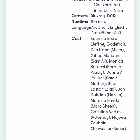
Cheikhrouha),
Annabella Nezri
Formats
Blu-ray, DCP
Runtime
104 min.
Language
Arabisch, Englisch,
Französisch/d/f + i
Cast
Koen de Bouw
(Jeffrey Godefroi),
Dea Liane (Abeer),
Yahya Mahayni
(Sam Ali), Monica
Bellucci (Soraya
Waldy), Darina Al
Joundi (Sam's
Mother), Saad
Lostan (Ziad), Jan
Dahdoh (Hazem),
Marc de Panda
(Marc Sheen),
Christian Vadim
(Attorney), Najoua
Zouhair
(Schwester/Soeur)