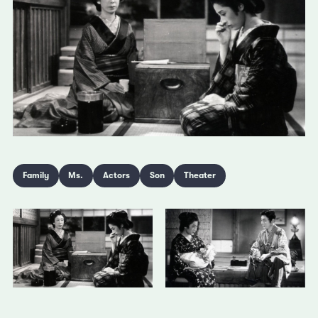
Family
Ms.
Actors
Son
Theater