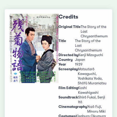
Credits
Original Title
The Story of the
Last
Chrysanthemum
Title
The Story of the
Last
Chrysanthemum
Directed by
Kenji Mizoguchi
Country
Japan
Year
1939
Screenplay
Matsutarô
Kawaguchi,
Yoshikata Yoda,
Shôfû Muramatsu
Film Editing
Koshi
Kawahigashi
Soundtrack
Shirô Fukai, Senji
Itô
Cinematography
Yozô Fuji,
Minoru Miki
Costumes
Kisaburo Okumura