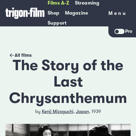
Films A-Z
Streaming
Shop
Magazine
Menu
Menu
Support
Pro
All films
The Story of the
Last
Chrysanthemum
by
Kenji Mizoguchi
,
Japan
, 1939