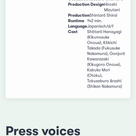
Production Design
Hiroshi
Mizutani
Production
Shintarô Shirai
Runtime
142 min.
Language
Japanisch/d/f
Cast
Shôtarô Hanayagi
(Kikunosuke
Onoue), Kôkichi
Takada (Fukusuke
Nakamura), Gonjurô
Kawarazaki
(Kikugoro Onoue),
Kakuko Mori
(Otoku),
Tokusaburo Arashi
(Shikan Nakamura)
Press voices