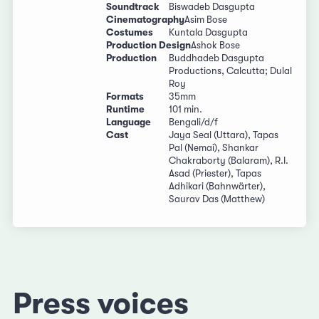
Soundtrack
Biswadeb Dasgupta
Cinematography
Asim Bose
Costumes
Kuntala Dasgupta
Production Design
Ashok Bose
Production
Buddhadeb Dasgupta
Productions, Calcutta; Dulal
Roy
Formats
35mm
Runtime
101 min.
Language
Bengali/d/f
Cast
Jaya Seal (Uttara), Tapas
Pal (Nemai), Shankar
Chakraborty (Balaram), R.I.
Asad (Priester), Tapas
Adhikari (Bahnwärter),
Saurav Das (Matthew)
Press voices