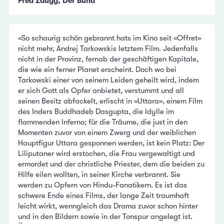
Fred Zaugg, Der Bund
«So schaurig schön gebrannt hats im Kino seit «Offret»
nicht mehr, Andrej Tarkowskis letztem Film. Jedenfalls
nicht in der Provinz, fernab der geschäftigen Kapitale,
die wie ein ferner Planet erscheint. Doch wo bei
Tarkowski einer von seinem Leiden geheilt wird, indem
er sich Gott als Opfer anbietet, verstummt und all
seinen Besitz abfackelt, erlischt in «Uttara», einem Film
des Inders Buddhadeb Dasgupta, die Idylle im
flammenden Inferno; für die Träume, die just in den
Momenten zuvor von einem Zwerg und der weiblichen
Hauptfigur Uttara gesponnen werden, ist kein Platz: Der
Liliputaner wird erstochen, die Frau vergewaltigt und
ermordet und der christliche Priester, dem die beiden zu
Hilfe eilen wollten, in seiner Kirche verbrannt. Sie
werden zu Opfern von Hindu-Fanatikern. Es ist das
schwere Ende eines Films, der lange Zeit traumhaft
leicht wirkt, wenngleich das Drama zuvor schon hinter
und in den Bildern sowie in der Tonspur angelegt ist.