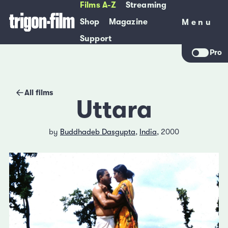
Films A-Z
Streaming
Shop
Magazine
Menu
Menu
Support
Pro
All films
Uttara
by
Buddhadeb Dasgupta
,
India
, 2000