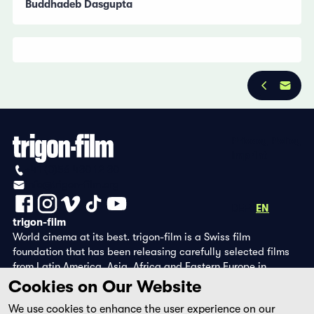
Buddhadeb Dasgupta
Privacy Policy
Imprint
+41 (0)56 430 12 30
info@trigon-film.org
DE
FR
EN
trigon-film
World cinema at its best. trigon-film is a Swiss film
foundation that has been releasing carefully selected films
from Latin America, Asia, Africa and Eastern Europe in
cinemas since 1988 and operates its own DVD edition and the
Cookies on Our Website
streaming platform filmingo.
We use cookies to enhance the user experience on our