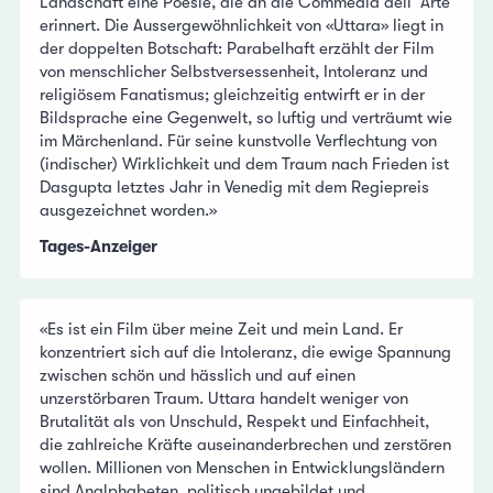
Landschaft eine Poesie, die an die Commedia dell’ Arte
erinnert. Die Aussergewöhnlichkeit von «Uttara» liegt in
der doppelten Botschaft: Parabelhaft erzählt der Film
von menschlicher Selbstversessenheit, Intoleranz und
religiösem Fanatismus; gleichzeitig entwirft er in der
Bildsprache eine Gegenwelt, so luftig und verträumt wie
im Märchenland. Für seine kunstvolle Verflechtung von
(indischer) Wirklichkeit und dem Traum nach Frieden ist
Dasgupta letztes Jahr in Venedig mit dem Regiepreis
ausgezeichnet worden.»
Tages-Anzeiger
«Es ist ein Film über meine Zeit und mein Land. Er
konzentriert sich auf die Intoleranz, die ewige Spannung
zwischen schön und hässlich und auf einen
unzerstörbaren Traum. Uttara handelt weniger von
Brutalität als von Unschuld, Respekt und Einfachheit,
die zahlreiche Kräfte auseinanderbrechen und zerstören
wollen. Millionen von Menschen in Entwicklungsländern
sind Analphabeten, politisch ungebildet und