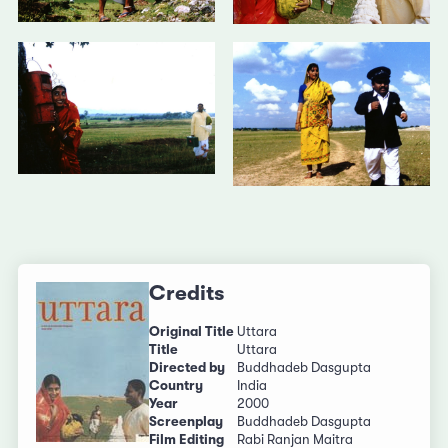
Credits
Original Title
Uttara
Title
Uttara
Directed by
Buddhadeb Dasgupta
Country
India
Year
2000
Screenplay
Buddhadeb Dasgupta
Film Editing
Rabi Ranjan Maitra