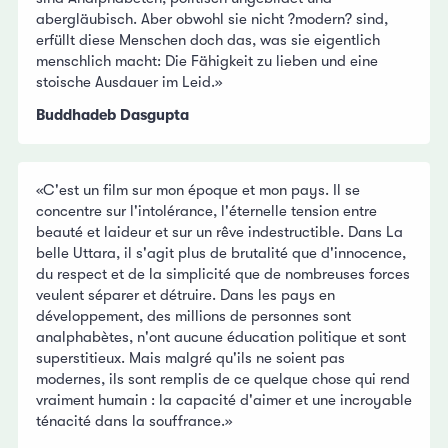
abergläubisch. Aber obwohl sie nicht ?modern? sind,
erfüllt diese Menschen doch das, was sie eigentlich
menschlich macht: Die Fähigkeit zu lieben und eine
stoische Ausdauer im Leid.»
Buddhadeb Dasgupta
«C'est un film sur mon époque et mon pays. Il se
concentre sur l'intolérance, l'éternelle tension entre
beauté et laideur et sur un rêve indestructible. Dans La
belle Uttara, il s'agit plus de brutalité que d'innocence,
du respect et de la simplicité que de nombreuses forces
veulent séparer et détruire. Dans les pays en
développement, des millions de personnes sont
analphabètes, n'ont aucune éducation politique et sont
superstitieux. Mais malgré qu'ils ne soient pas
modernes, ils sont remplis de ce quelque chose qui rend
vraiment humain : la capacité d'aimer et une incroyable
ténacité dans la souffrance.»