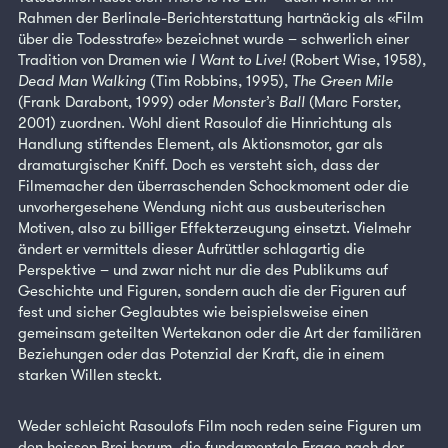
Rahmen der Berlinale-Berichterstattung hartnäckig als «Film
über die Todesstrafe» bezeichnet wurde – schwerlich einer
Tradition von Dramen wie
I Want to Live!
(Robert Wise, 1958),
Dead Man Walking
(Tim Robbins, 1995),
The Green Mile
(Frank Darabont, 1999) oder
Monster’s Ball
(Marc Forster,
2001) zuordnen. Wohl dient Rasoulof die Hinrichtung als
Handlung stiftendes Element, als Aktionsmotor, gar als
dramaturgischer Kniff. Doch es versteht sich, dass der
Filmemacher den überraschenden Schockmoment oder die
unvorhergesehene Wendung nicht aus ausbeuterischen
Motiven, also zu billiger Effekterzeugung einsetzt. Vielmehr
ändert er vermittels dieser Aufrüttler schlagartig die
Perspektive – und zwar nicht nur die des Publikums auf
Geschichte und Figuren, sondern auch die der Figuren auf
fest und sicher Geglaubtes wie beispielsweise einen
gemeinsam geteilten Wertekanon oder die Art der familiären
Beziehungen oder das Potenzial der Kraft, die in einem
starken Willen steckt.
Weder schleicht Rasoulofs Film noch reden seine Figuren um
den heissen Brei herum, die fundamentale Frage nach der