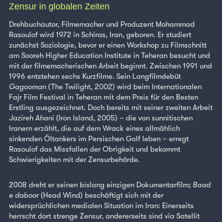
Zensur in globalen Zeiten
Drehbuchautor, Filmemacher und Produzent Mohammad
Rasoulof wird 1972 in Schiras, Iran, geboren. Er studiert
zunächst Soziologie, bevor er einen Workshop zu Filmschnitt
am Sooreh Higher Education Institute in Teheran besucht und
mit der filmemacherischen Arbeit beginnt. Zwischen 1991 und
1996 entstehen sechs Kurzfilme. Sein Langfilmdebüt
Gagooman
(The Twilight, 2002) wird beim Internationalen
Fajr Film Festival in Teheran mit dem Preis für den Besten
Erstling ausgezeichnet. Doch bereits mit seiner zweiten Arbeit
Jazireh Ahani
(Iron Island, 2005) – die von sunnitischen
Iranern erzählt, die auf dem Wrack eines allmählich
sinkenden Öltankers im Persischen Golf leben – erregt
Rasoulof das Missfallen der Obrigkeit und bekommt
Schwierigkeiten mit der Zensurbehörde.
2008 dreht er seinen bislang einzigen Dokumentarfilm;
Baad
e daboor
(Head Wind) beschäftigt sich mit der
widersprüchlichen medialen Situation im Iran: Einerseits
herrscht dort strenge Zensur, andererseits sind via Satellit