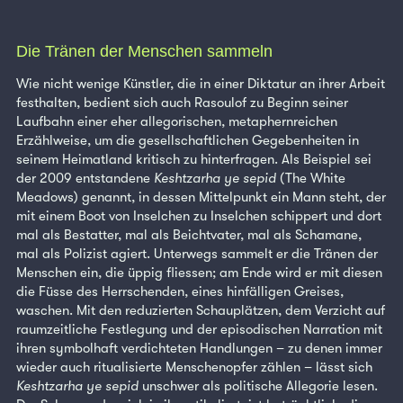
Die Tränen der Menschen sammeln
Wie nicht wenige Künstler, die in einer Diktatur an ihrer Arbeit
festhalten, bedient sich auch Rasoulof zu Beginn seiner
Laufbahn einer eher allegorischen, metaphernreichen
Erzählweise, um die gesellschaftlichen Gegebenheiten in
seinem Heimatland kritisch zu hinterfragen. Als Beispiel sei
der 2009 entstandene
Keshtzarha ye sepid
(The White
Meadows) genannt, in dessen Mittelpunkt ein Mann steht, der
mit einem Boot von Inselchen zu Inselchen schippert und dort
mal als Bestatter, mal als Beichtvater, mal als Schamane,
mal als Polizist agiert. Unterwegs sammelt er die Tränen der
Menschen ein, die üppig fliessen; am Ende wird er mit diesen
die Füsse des Herrschenden, eines hinfälligen Greises,
waschen. Mit den reduzierten Schauplätzen, dem Verzicht auf
raumzeitliche Festlegung und der episodischen Narration mit
ihren symbolhaft verdichteten Handlungen – zu denen immer
wieder auch ritualisierte Menschenopfer zählen – lässt sich
Keshtzarha ye sepid
unschwer als politische Allegorie lesen.