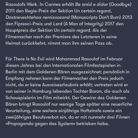
Rasoulofs Werk. In Cannes erhält
Be omid e didar
(Goodbye)
2011 den Regie-Preis der Sektion Un certain regard,
Dastneveshtehaa nemisoosand
(Manuscripts Don’t Burn) 2013
den Fipresci-Preis und
Lerd
(A Man of Integrity) 2017 den
Hauptpreis der Sektion Un certain regard. Als der
Filmemacher nach der Premiere des Letzteren in seine
Heimat zurückkehrt, nimmt man ihm seinen Pass ab.
Für
There Is No Evil
wird Mohammad Rasoulof im Februar
diesen Jahres bei den Internationalen Filmfestspielen in
Berlin mit dem Goldenen Bären ausgezeichnet; persönlich in
Empfang nehmen kann der Filmemacher den Preis jedoch
nicht, da er keine Ausreiseerlaubnis erhält; vertreten wird er
von seiner in Hamburg lebenden Tochter Baran, die auch als
Schauspielerin im Film mitwirkt. Der Gewinn des Goldenen
Bären bringt Rasoulof nur wenige Tage später eine neuerliche
Verurteilung, eine weitere einjährige Haftstrafe sowie ein
zweijähriges Berufsverbot ein, da er mit nunmehr drei Filmen
«Propaganda gegen das System» betrieben habe.