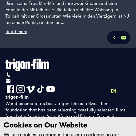
Jian, seine Frau Min-Min und ihre zwei Kinder sind eine
Familie der Mittelklasse. Sie teilen sich ihre Wohnung in
Taipeh mit der Grossmutter. Wie viele in den Vierzigern ist NJ
an einem Punkt, an dem er ...
Read more
Privacy Policy
Imprint
+41 (0)56 430 12 30
info@trigon-film.org
DE
FR
EN
trigon-film
World cinema at its best. trigon-film is a Swiss film
foundation that has been releasing carefully selected films
from Latin America, Asia, Africa and Eastern Europe in
cinemas since 1988 and operates its own DVD edition and the
Cookies on Our Website
streaming platform filmingo.
We use cookies to enhance the user experience on our