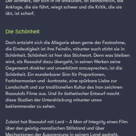
Der Schmerz, der sich in ihr artikuliert, ist beträchtlich, die
Anklage, die sie führt, wiegt schwer und die Kritik, die sie
übt, ist scharf.
Die Schönheit
Doch entzieht sich die Allegorie eben gerne der Festnahme,
die Eindeutigkeit ist ihre Feindin, mitunter auch stirbt sie in
Schönheit. Schönheit ist hier das Stichwort. Denn was bleiben
wird, als Rasoulof dazu übergeht, in seinen Werken seine
Gegenwart direkter und unverblümt anzusprechen, ist die
Schönheit. Ein wunderbarer Sinn für Proportionen,
Farbharmonien und -kontraste, eine spürbare Liebe zur
Landschaft und zur traditionellen Kultur des Iran zeichnen
Rasoulofs Filme aus. Und ihr ästhetischer Entwurf macht
diese Studien der Unterdrückung mitunter umso
beklemmender zu sehen.
Zuletzt hat Rasoulof mit
Lerd – A Man of Integrity
einen Film
über den geistig-moralischen Stillstand und über
Mechanismen der Ausgrenzung in seinem Land gedreht.