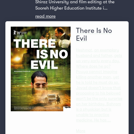
Shiraz University and film editing at the
Sooreh Higher Education Institute i…
read more
There Is No
Evil
Heshmat, an exemplary
husband and father, gets
up very early every day.
Where does he go?
Pouya cannot imagine
killing another man, yet
he is told he must do so.
Javad doesn’t know that
proposing to his beloved
won’t be the only surprise
on her birthday. Bahram
is a physician but is
unable to practice
medicine. He has ...
More