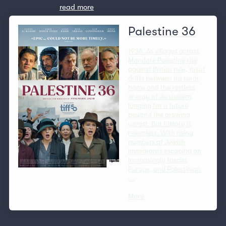
read more
Palestine 36
1936. As villages across
Mandate Palestine rise
against British rule, Yusuf
drifts between his rural
home and the restless
energy of Jerusalem,
longing for a future
beyond the growing
unrest. But history is
relentless. With rising
numbers of Jewish
immigrants escaping an
increasingly fascist
Europe, and Palestinian
...
More