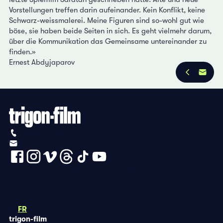
Vorstellungen treffen darin aufeinander. Kein Konflikt, keine
Schwarz-weissmalerei. Meine Figuren sind so-wohl gut wie
böse, sie haben beide Seiten in sich. Es geht vielmehr darum,
über die Kommunikation das Gemeinsame untereinander zu
finden.»
Ernest Abdyjaparov
+41 (0)56 430 12 30
info@trigon-film.org
Déclaration de protection des données
Impressum
DE
FR
EN
trigon-film