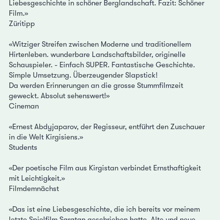
Liebesgeschichte in schöner Berglandschaft. Fazit: Schöner
Film.»
Züritipp
«Witziger Streifen zwischen Moderne und traditionellem
Hirtenleben. wunderbare Landschaftsbilder, originelle
Schauspieler. - Einfach SUPER. Fantastische Geschichte.
Simple Umsetzung. Überzeugender Slapstick!
Da werden Erinnerungen an die grosse Stummfilmzeit
geweckt. Absolut sehenswert!»
Cineman
«Ernest Abdyjaparov, der Regisseur, entführt den Zuschauer
in die Welt Kirgisiens.»
Students
«Der poetische Film aus Kirgistan verbindet Ernsthaftigkeit
mit Leichtigkeit.»
Filmdemnächst
«Das ist eine Liebesgeschichte, die ich bereits vor meinem
letzte Spielfilm Saratan geschrieben hatte. Alte und neue