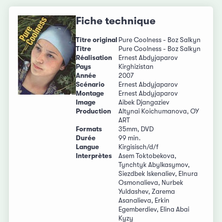
Fiche technique
Titre original
Pure Coolness - Boz Salkyn
Titre
Pure Coolness - Boz Salkyn
Réalisation
Ernest Abdyjaparov
Pays
Kirghizistan
Année
2007
Scénario
Ernest Abdyjaparov
Montage
Ernest Abdyjaparov
Image
Aibek Djangaziev
Production
Altynai Koichumanova, OY
ART
Formats
35mm, DVD
Durée
99 min.
Langue
Kirgisisch/d/f
Interprètes
Asem Toktobekova,
Tynchtyk Abylkasymov,
Siezdbek Iskenaliev, Elnura
Osmonalieva, Nurbek
Yuldashev, Zarema
Asanalieva, Erkin
Egemberdiev, Elina Abai
Kyzy