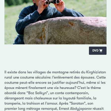
DVD
Il existe dans les villages de montagne retirés du Kirghizistan
rural une coutume séculaire: l’enlèvement des épouses. Cette
coutume peut-elle encore se justifier aujourd’hui, même si les
époux mènent finalement une vie heureuse? C’est le thème
abordé dans “Boz Salkyn”, un conte contemporain,
dérangeant mais chaleureux sur la loyauté familiale, la
tromperie, la trahison et l’amour. Après "Saratan", son
premier long métrage remarqué, Ernest Abdyjaparov réussit