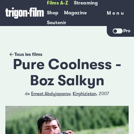
Films A-Z
Streaming
Shop
Magazine
Menu
Menu
Soutenir
Pro
Tous les films
Pure Coolness -
Boz Salkyn
de
Ernest Abdyjaparov
,
Kirghizistan
, 2007