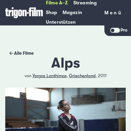
Filme A–Z
Streaming
Shop
Magazin
Menü
Menü
Unterstützen
Pro
Alle Filme
Alps
von
Yorgos Lanthimos
,
Griechenland
, 2011