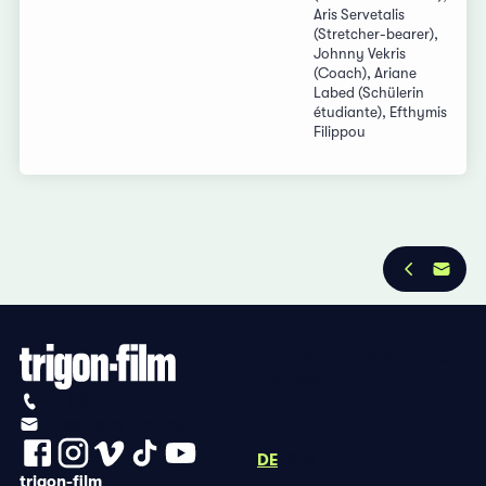
Aris Servetalis
(Stretcher-bearer),
Johnny Vekris
(Coach), Ariane
Labed (Schülerin
étudiante), Efthymis
Filippou
Datenschutzbestimmungen
Impressum
+41 (0)56 430 12 30
info@trigon-film.org
DE
FR
EN
trigon-film