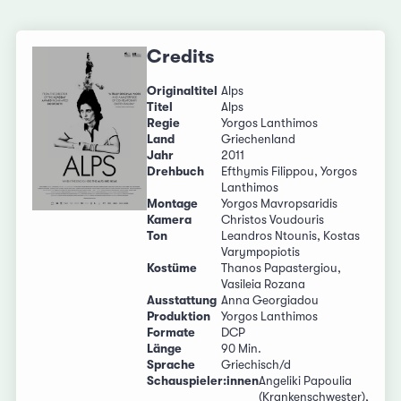
Credits
Originaltitel
Alps
Titel
Alps
Regie
Yorgos Lanthimos
Land
Griechenland
Jahr
2011
Drehbuch
Efthymis Filippou, Yorgos
Lanthimos
Montage
Yorgos Mavropsaridis
Kamera
Christos Voudouris
Ton
Leandros Ntounis, Kostas
Varympopiotis
Kostüme
Thanos Papastergiou,
Vasileia Rozana
Ausstattung
Anna Georgiadou
Produktion
Yorgos Lanthimos
Formate
DCP
Länge
90 Min.
Sprache
Griechisch/d
Schauspieler:innen
Angeliki Papoulia
(Krankenschwester),