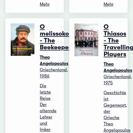
Mehr
Mehr
O
O
melissokomos
Thiasos
- The
- The
Beekeeper
Travellin
Players
Theo
Angelopoulos
Theo
Griechenland,
Angelopoulos
1986
Griechenland,
1975
Die
letzte
Geschichte
Reise
ist
Der
Gegenwart,
alternde
der
Lehrer
Grieche
und
Theo
Imker
Angelopoulos