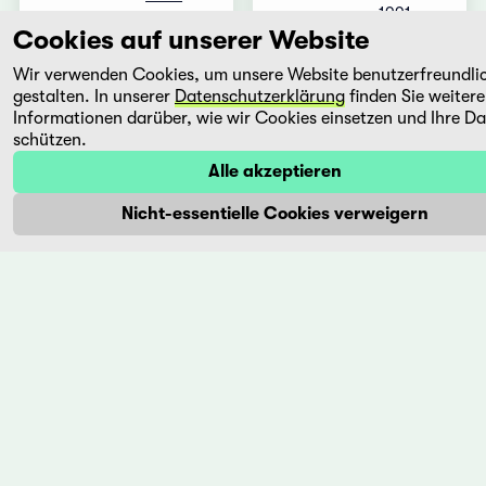
1991
Angelopoulos
Cookies auf unserer Website
Griechenland,
Theo
1984
Angelopoulos
Wir verwenden Cookies, um unsere Website benutzerfreundli
hat in
gestalten. In unserer
Datenschutzerklärung
finden Sie weitere
Was ist
seinen
Informationen darüber, wie wir Cookies einsetzen und Ihre D
Heimat?
schützen.
Filmen
Spiros,
nie
ein
Alle akzeptieren
einfach
ehemaliger
Geschichten
Partisan,
Nicht-essentielle Cookies verweigern
erzählt.
kehrt
Er
nach 32
weigerte
Jahren
sich, uns
Exil in
mit ...
der
Sowjetunion
in ...
Mehr
Mehr