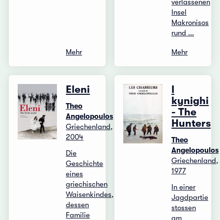
verlassenen
Insel
Makronisos
rund ...
Mehr
Mehr
Eleni
I
kynighi
Theo
- The
Angelopoulos
Hunters
Griechenland,
2004
Theo
Angelopoulos
Die
Griechenland,
Geschichte
1977
eines
griechischen
In einer
Waisenkindes,
Jagdpartie
dessen
stossen
Familie
am