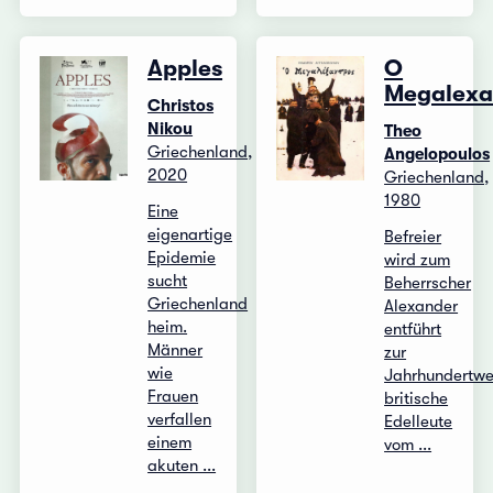
Apples
O
Megalexa
Christos
Nikou
Theo
Griechenland,
Angelopoulos
2020
Griechenland,
1980
Eine
eigenartige
Befreier
Epidemie
wird zum
sucht
Beherrscher
Griechenland
Alexander
heim.
entführt
Männer
zur
wie
Jahrhundertw
Frauen
britische
verfallen
Edelleute
einem
vom ...
akuten ...