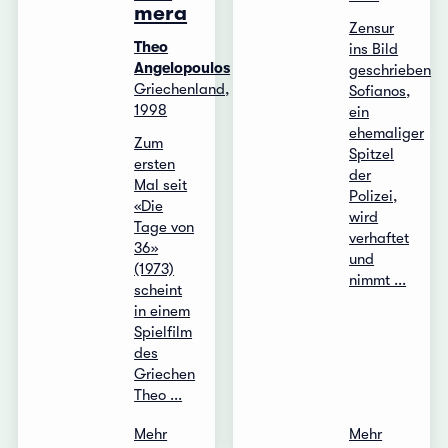
mera
Zensur
Theo
ins Bild
Angelopoulos
geschrieben
Griechenland,
Sofianos,
1998
ein
ehemaliger
Zum
Spitzel
ersten
der
Mal seit
Polizei,
«Die
wird
Tage von
verhaftet
36»
und
(1973)
nimmt ...
scheint
in einem
Spielfilm
des
Griechen
Theo ...
Mehr
Mehr