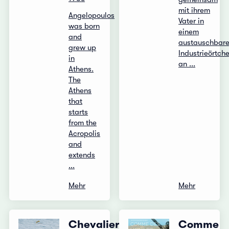
mit ihrem
Angelopoulos
Vater in
was born
einem
and
austauschbar
grew up
Industrieörtch
in
an ...
Athens.
The
Athens
that
starts
from the
Acropolis
and
extends
...
Mehr
Mehr
Chevalier
Comme