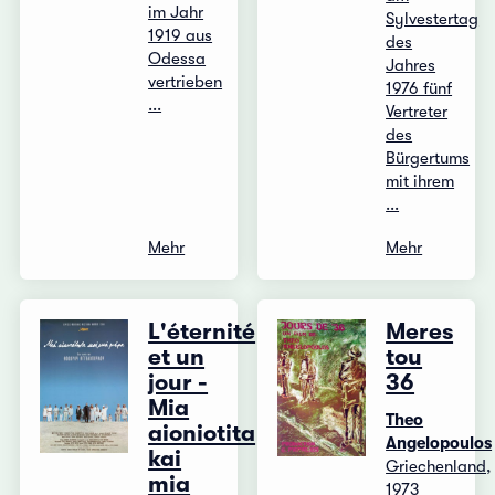
im Jahr
Sylvestertag
1919 aus
des
Odessa
Jahres
vertrieben
1976 fünf
...
Vertreter
des
Bürgertums
mit ihrem
...
Mehr
Mehr
L'éternité
Meres
et un
tou
jour -
36
Mia
Theo
aioniotita
Angelopoulos
kai
Griechenland,
mia
1973