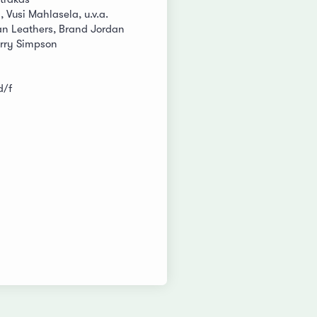
 Vusi Mahlasela, u.v.a.
van Leathers, Brand Jordan
erry Simpson
d/f