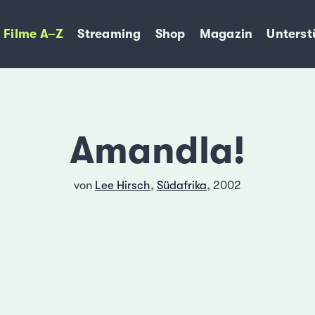
Filme A–Z
Streaming
Shop
Magazin
Unterst
Amandla!
von
Lee Hirsch
,
Südafrika
, 2002