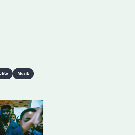
chte
Musik