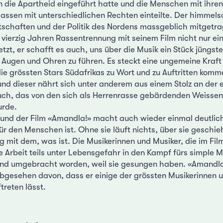
 die Apartheid eingeführt hatte und die Menschen mit ihren
lassen mit unterschiedlichen Rechten einteilte. Der himmel
schaften und der Politik des Nordens massgeblich mitgetra
 vierzig Jahren Rassentrennung mit seinem Film nicht nur e
tzt, er schafft es auch, uns über die Musik ein Stück jüngst
Augen und Ohren zu führen. Es steckt eine ungemeine Kraft
ie grössten Stars Südafrikas zu Wort und zu Auftritten kommen
nd dieser nährt sich unter anderem aus einem Stolz an der e
ch, das von den sich als Herrenrasse gebärdenden Weissen
urde.
und der Film «Amandla!» macht auch wieder einmal deutlic
für den Menschen ist. Ohne sie läuft nichts, über sie geschie
 mit dem, was ist. Die Musikerinnen und Musiker, die im Fi
e Arbeit teils unter Lebensgefahr in den Kampf fürs simple
 sind umgebracht worden, weil sie gesungen haben. «Amandla!
gesehen davon, dass er einige der grössten Musikerinnen u
treten lässt.