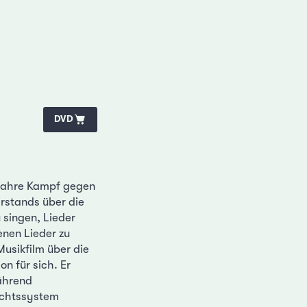
DVD
 Jahre Kampf gegen
erstands über die
 singen, Lieder
enen Lieder zu
sikfilm über die
n für sich. Er
ährend
echtssystem