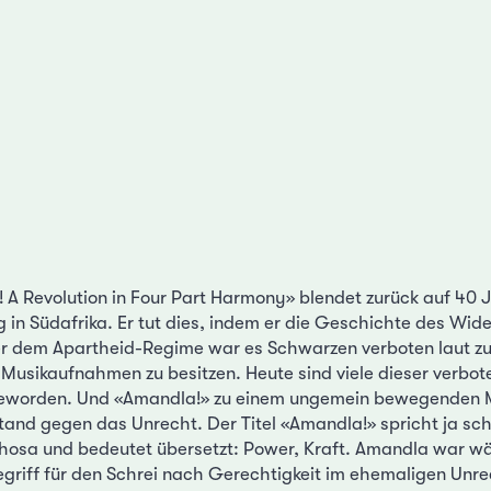
 A Revolution in Four Part Harmony» blendet zurück auf 40
 in Südafrika. Er tut dies, indem er die Geschichte des Wid
er dem Apartheid-Regime war es Schwarzen verboten laut zu
usikaufnahmen zu besitzen. Heute sind viele dieser verbot
worden. Und «Amandla!» zu einem ungemein bewegenden Mu
tand gegen das Unrecht. Der Titel «Amandla!» spricht ja scho
osa und bedeutet übersetzt: Power, Kraft. Amandla war w
griff für den Schrei nach Gerechtigkeit im ehemaligen Unr