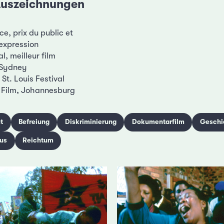
 Auszeichnungen
e, prix du public et
'expression
al, meilleur film
, Sydney
St. Louis Festival
 Film, Johannesburg
t
Befreiung
Diskriminierung
Dokumentarfilm
Geschi
us
Reichtum