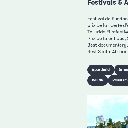
Festivals &
Festival de Sundanc
prix de la liberté d
Telluride Filmfestiv
Prix de la critique
Best documentery, 
Best South-African
Apartheid
Armu
Politik
Rassism