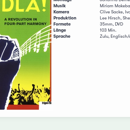
Musik
Miriam Makeba,
Kamera
Clive Sacke, I
Produktion
Lee Hirsch, Sh
Formate
35mm, DVD
Länge
103 Min.
Sprache
Zulu, Englisch/