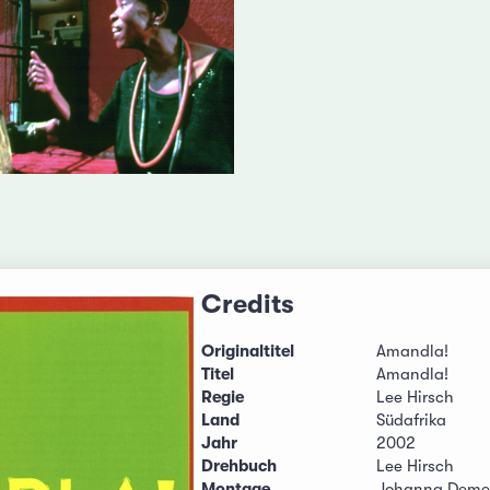
Credits
Originaltitel
Amandla!
Titel
Amandla!
Regie
Lee Hirsch
Land
Südafrika
Jahr
2002
Drehbuch
Lee Hirsch
Montage
Johanna Deme