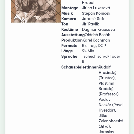
Hrabal
Montage
Jirina Lukesová
Musik
Stepán Konícek
Kamera
Jaromír Sofr
Ton
Jirí Pavlik
Kostüme
Dagmar Krausova
Ausstattung
Oldrich Bosák
Produktion
Karel Kochman
Formate
Blu-ray, DCP
Länge
94 Min.
Sprache
Tschechisch/d/f oder
it.
Schauspieler:innen
Rudolf
Hrusínský
(Trustee),
Vlastimil
Brodský
(Professor),
Václav
Neckár (Pavel
Hvezdár),
Jitka
Zelenohorská
(Jitka),
Jaroslav