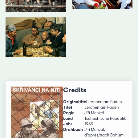
Credits
Originaltitel
Lerchen am Faden
Titel
Lerchen am Faden
Regie
Jiří Menzel
Land
Tschechische Republik
Jahr
1969
Drehbuch
Jirí Menzel,
d'après/nach Bohumil