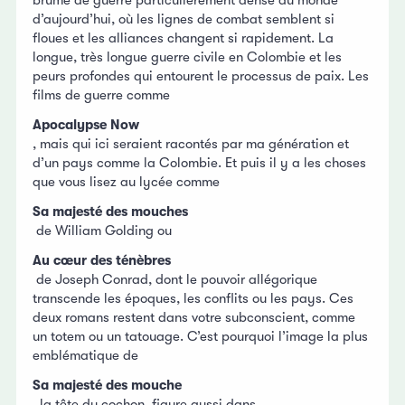
d’aujourd’hui, où les lignes de combat semblent si
floues et les alliances changent si rapidement. La
longue, très longue guerre civile en Colombie et les
peurs profondes qui entourent le processus de paix. Les
films de guerre comme
Apocalypse Now
, mais qui ici seraient racontés par ma génération et
d’un pays comme la Colombie. Et puis il y a les choses
que vous lisez au lycée comme
Sa majesté des mouches
de William Golding ou
Au cœur des ténèbres
de Joseph Conrad, dont le pouvoir allégorique
transcende les époques, les conflits ou les pays. Ces
deux romans restent dans votre subconscient, comme
un totem ou un tatouage. C’est pourquoi l’image la plus
emblématique de
Sa majesté des mouche
, la tête du cochon, figure aussi dans