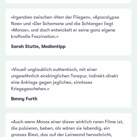
«Irgendwo zwischen «Herr der Fliegen», «Apocalypse
Now» und «Der Schamane und die Schlange» liegt
«Monos», und doch entwickelt er seine ganz eigene
kraftvolle Faszination.»
Sarah Stutte, Medientipp
«Visuell unglaublich authentisch, mit einer
ungewöhnlich eindringlichen Tonspur, indirekt-direkt
eine Anklage gegen jegliches, sinnloses
Kriegsgeschehen.»
Benny Furth
«Auch wenn
Monos
einer dieser wirklich raren Filme ist,
die pulsieren, beben, als wären sie lebendig, ein
grosses Biest, das auf der Leinwand hervorbricht,