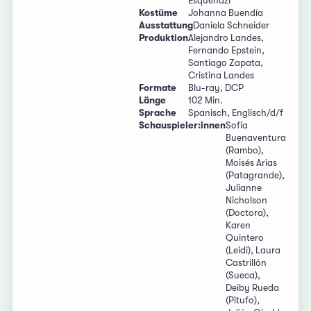
Esquenazi
Kostüme
Johanna Buendía
Ausstattung
Daniela Schneider
Produktion
Alejandro Landes,
Fernando Epstein,
Santiago Zapata,
Cristina Landes
Formate
Blu-ray, DCP
Länge
102 Min.
Sprache
Spanisch, Englisch/d/f
Schauspieler:innen
Sofía
Buenaventura
(Rambo),
Moisés Arias
(Patagrande),
Julianne
Nicholson
(Doctora),
Karen
Quintero
(Leidi), Laura
Castrillón
(Sueca),
Deiby Rueda
(Pitufo),