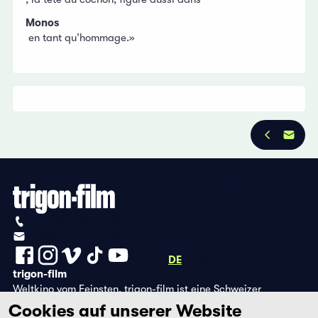
Monos
en tant qu’hommage.»
Datenschutzbestimmungen
Impressum
+41 (0)56 430 12 30
info@trigon-film.org
DE
FR
EN
trigon-film
Weltkino vom Feinsten. trigon-film ist eine Schweizer
Filmstiftung, die seit 1988 sorgfältig ausgewählte Filme aus
Cookies auf unserer Website