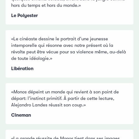
hors du temps et hors du monde.»
Le Polyester
«Le cinéaste dessine le portrait d’une jeunesse
intemporelle qui résonne avec notre présent où la
révolte peut être vécue pour sa violence même, au-delà
de toute idéologie.»
Libération
«
Monos
dépeint un monde qui revient à son point de
départ: l’instinct primitif. À partir de cette lecture,
Alejandro Landes réussit son coup.»
Cineman
«La grande réussite de
Monos
tient dans ses images