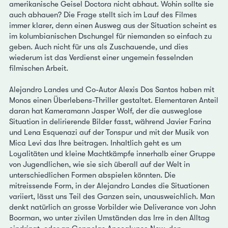
amerikanische Geisel Doctora nicht abhaut. Wohin sollte sie
auch abhauen? Die Frage stellt sich im Lauf des Filmes
immer klarer, denn einen Ausweg aus der Situation scheint es
im kolumbianischen Dschungel für niemanden so einfach zu
geben. Auch nicht für uns als Zuschauende, und dies
wiederum ist das Verdienst einer ungemein fesselnden
filmischen Arbeit.
Alejandro Landes und Co-Autor Alexis Dos Santos haben mit
Monos einen Überlebens-Thriller gestaltet. Elementaren Anteil
daran hat Kameramann Jasper Wolf, der die ausweglose
Situation in delirierende Bilder fasst, während Javier Farina
und Lena Esquenazi auf der Tonspur und mit der Musik von
Mica Levi das Ihre beitragen. Inhaltlich geht es um
Loyalitäten und kleine Machtkämpfe innerhalb einer Gruppe
von Jugendlichen, wie sie sich überall auf der Welt in
unterschiedlichen Formen abspielen könnten. Die
mitreissende Form, in der Alejandro Landes die Situationen
variiert, lässt uns Teil des Ganzen sein, unausweichlich. Man
denkt natürlich an grosse Vorbilder wie Deliverance von John
Boorman, wo unter zivilen Umständen das Irre in den Alltag