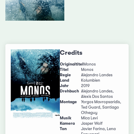
Credits
Originaltitel
Monos
Titel
Monos
Regie
Alejandro Landes
Land
Kolumbien
Jahr
2019
Drehbuch
Alejandro Landes,
Alexis Dos Santos
Montage
Yorgos Mavropsaridis,
Ted Guard, Santiago
Otheguy
Musik
Mica Levi
Kamera
Jasper Wolf
Ton
Javier Farina, Lena