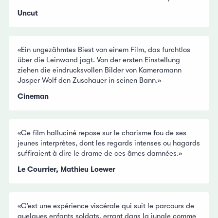
Uncut
«Ein ungezähmtes Biest von einem Film, das furchtlos
über die Leinwand jagt. Von der ersten Einstellung
ziehen die eindrucksvollen Bilder von Kameramann
Jasper Wolf den Zuschauer in seinen Bann.»
Cineman
«Ce film halluciné repose sur le charisme fou de ses
jeunes interprètes, dont les regards intenses ou hagards
suffiraient à dire le drame de ces âmes damnées.»
Le Courrier, Mathieu Loewer
«C’est une expérience viscérale qui suit le parcours de
quelques enfants soldats, errant dans la jungle comme