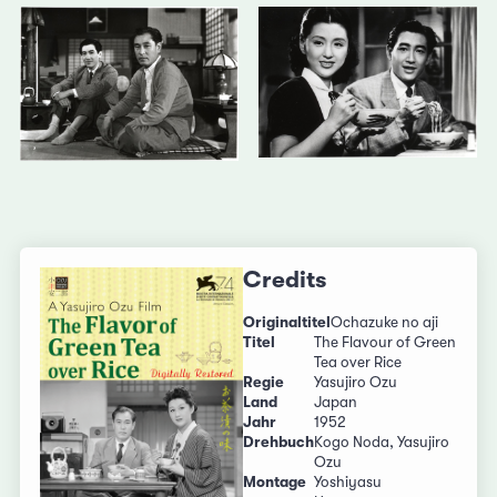
Credits
Originaltitel
Ochazuke no aji
Titel
The Flavour of Green
Tea over Rice
Regie
Yasujiro Ozu
Land
Japan
Jahr
1952
Drehbuch
Kogo Noda, Yasujiro
Ozu
Montage
Yoshiyasu