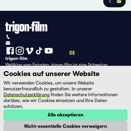
Datenschutzbestimmungen
Impressum
+41 (0)56 430 12 30
info@trigon-film.org
DE
FR
EN
trigon-film
Weltkino vom Feinsten. trigon-film ist eine Schweizer
Filmstiftung, die seit 1988 sorgfältig ausgewählte Filme aus
Cookies auf unserer Website
Lateinamerika, Asien, Afrika und dem östlichen Europa im
Wir verwenden Cookies, um unsere Website
Kino herausbringt und eine eigene DVD-Edition sowie die
benutzerfreundlich zu gestalten. In unserer
Streaming-Plattform filmingo betreibt.
Datenschutzerklärung
finden Sie weitere Informationen
darüber, wie wir Cookies einsetzen und Ihre Daten
schützen.
Alle akzeptieren
Nicht-essentielle Cookies verweigern