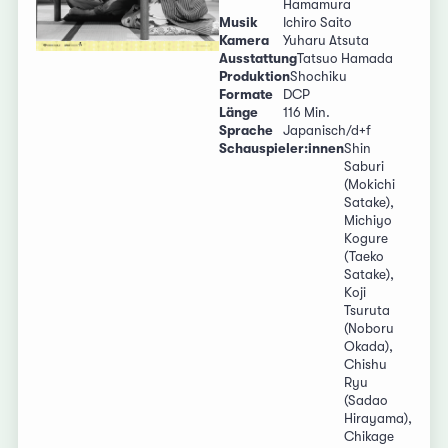
Hamamura
Musik
Ichiro Saito
Kamera
Yuharu Atsuta
Ausstattung
Tatsuo Hamada
Produktion
Shochiku
Formate
DCP
Länge
116 Min.
Sprache
Japanisch/d+f
Schauspieler:innen
Shin
Saburi
(Mokichi
Satake),
Michiyo
Kogure
(Taeko
Satake),
Koji
Tsuruta
(Noboru
Okada),
Chishu
Ryu
(Sadao
Hirayama),
Chikage