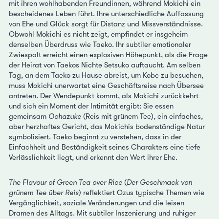
mit ihren wohlhabenden Freundinnen, während Mokichi ein
bescheidenes Leben führt. Ihre unterschiedliche Auffassung
von Ehe und Glück sorgt für Distanz und Missverständnisse.
Obwohl Mokichi es nicht zeigt, empfindet er insgeheim
denselben Überdruss wie Taeko. Ihr subtiler emotionaler
Zwiespalt erreicht einen explosiven Höhepunkt, als die Frage
der Heirat von Taekos Nichte Setsuko auftaucht. Am selben
Tag, an dem Taeko zu Hause abreist, um Kobe zu besuchen,
muss Mokichi unerwartet eine Geschäftsreise nach Übersee
antreten. Der Wendepunkt kommt, als Mokichi zurückkehrt
und sich ein Moment der Intimität ergibt: Sie essen
gemeinsam
Ochazuke
(Reis mit grünem Tee), ein einfaches,
aber herzhaftes Gericht, das Mokichis bodenständige Natur
symbolisiert. Taeko beginnt zu verstehen, dass in der
Einfachheit und Beständigkeit seines Charakters eine tiefe
Verlässlichkeit liegt, und erkennt den Wert ihrer Ehe.
The Flavour of Green Tea over Rice
(
Der Geschmack von
grünem Tee über Reis
) reflektiert Ozus typische Themen wie
Vergänglichkeit, soziale Veränderungen und die leisen
Dramen des Alltags. Mit subtiler Inszenierung und ruhiger