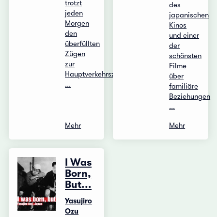
trotzt
des
jeden
japanischen
Morgen
Kinos
den
und einer
überfüllten
der
Zügen
schönsten
zur
Filme
Hauptverkehrszeit,
über
...
familiäre
Beziehungen
...
Mehr
Mehr
I Was
Born,
But...
Yasujiro
Ozu