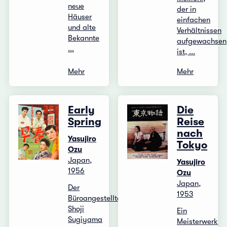
neue
der in
Häuser
einfachen
und alte
Verhältnissen
Bekannte
aufgewachsen
...
ist, ...
Mehr
Mehr
Early
Die
Spring
Reise
nach
Yasujiro
Tokyo
Ozu
Japan,
Yasujiro
1956
Ozu
Japan,
Der
1953
Büroangestellte
Shoji
Ein
Sugiyama
Meisterwerk