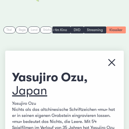
Im Kino
DVD
Streaming
Klassiker
Titel
Regie
Land
Stichwort
Menü s
Yasujiro Ozu,
Japan
Yasujiro Ozu
Nichts als das altchinesische Schriftzeichen «mu» hat
er in seinen eigenen Grabstein eingravieren lassen.
«mu» bedeutet das Nichts, die Leere. Mit 54
Spielfilmen im Verlauf von 35 Jahren hat Yasujiro Ozu