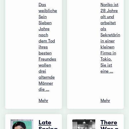
Das
Noriko ist
weibliche
28 Jahre
Sein
alt und
Sieben
arbeitet
Jahre
als
nach
Sekretärin
dem Tod
in einer
ihres
kleinen
besten
Firma in
Freundes
Tokio.
wollen
Sie ist
drei
eine ...
alternde
Männer
die ...
Mehr
Mehr
Late
There