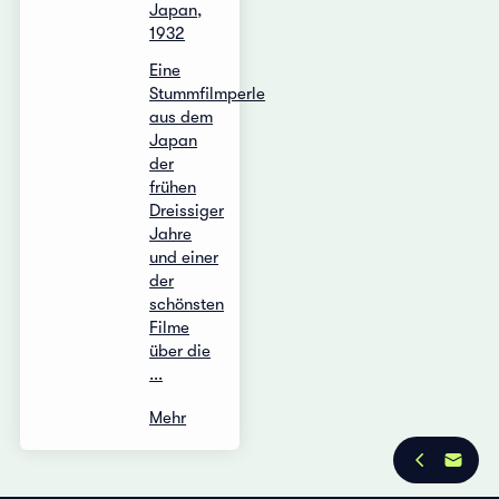
Japan,
1932
Eine
Stummfilmperle
aus dem
Japan
der
frühen
Dreissiger
Jahre
und einer
der
schönsten
Filme
über die
...
Mehr