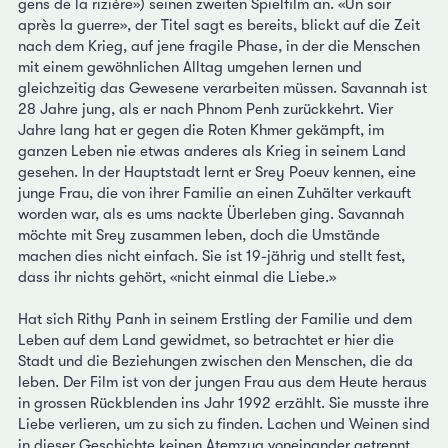
gens de la rizière») seinen zweiten Spielfilm an. «Un soir
après la guerre», der Titel sagt es bereits, blickt auf die Zeit
nach dem Krieg, auf jene fragile Phase, in der die Menschen
mit einem gewöhnlichen Alltag umgehen lernen und
gleichzeitig das Gewesene verarbeiten müssen. Savannah ist
28 Jahre jung, als er nach Phnom Penh zurückkehrt. Vier
Jahre lang hat er gegen die Roten Khmer gekämpft, im
ganzen Leben nie etwas anderes als Krieg in seinem Land
gesehen. In der Hauptstadt lernt er Srey Poeuv kennen, eine
junge Frau, die von ihrer Familie an einen Zuhälter verkauft
worden war, als es ums nackte Überleben ging. Savannah
möchte mit Srey zusammen leben, doch die Umstände
machen dies nicht einfach. Sie ist 19-jährig und stellt fest,
dass ihr nichts gehört, «nicht einmal die Liebe.»
Hat sich Rithy Panh in seinem Erstling der Familie und dem
Leben auf dem Land gewidmet, so betrachtet er hier die
Stadt und die Beziehungen zwischen den Menschen, die da
leben. Der Film ist von der jungen Frau aus dem Heute heraus
in grossen Rückblenden ins Jahr 1992 erzählt. Sie musste ihre
Liebe verlieren, um zu sich zu finden. Lachen und Weinen sind
in dieser Geschichte keinen Atemzug voneinander getrennt.