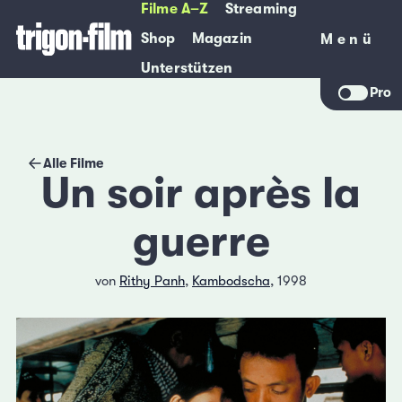
Filme A–Z
Streaming
Shop
Magazin
Menü
Menü
Unterstützen
Pro
Alle Filme
Un soir après la
guerre
von
Rithy Panh
,
Kambodscha
, 1998