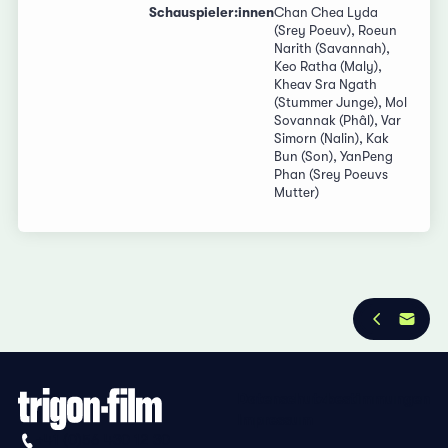
Schauspieler:innen
Chan Chea Lyda
(Srey Poeuv), Roeun
Narith (Savannah),
Keo Ratha (Maly),
Kheav Sra Ngath
(Stummer Junge), Mol
Sovannak (Phâl), Var
Simorn (Nalin), Kak
Bun (Son), YanPeng
Phan (Srey Poeuvs
Mutter)
Datenschutzbestimmungen
Impressum
+41 (0)56 430 12 30