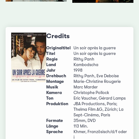
Credits
Originaltitel
Un soir après la guerre
Titel
Un soir après la guerre
Regie
Rithy Panh
Land
Kambodscha
Jahr
1998
Drehbuch
Rithy Panh, Eve Deboise
Montage
Marie-Christine Rougerie
Musik
Marc Marder
Kamera
Christophe Pollock
Ton
Eric Vaucher, Gérard Lamps
Produktion
JBA Productions, Paris;
Thelma Film AG, Zürich; La
Sept-Cinéma, Paris
Formate
35mm, DVD
Länge
113 Min.
Sprache
Khmer, Französisch/d/f oder
i