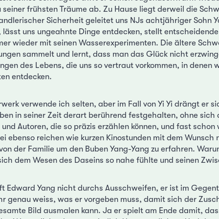
u seiner frühsten Träume ab. Zu Hause liegt derweil die Sch
ndlerischer Sicherheit geleitet uns NJs achtjähriger Sohn
, lässt uns ungeahnte Dinge entdecken, stellt entscheidend
er wieder mit seinen Wasserexperimenten. Die ältere Schwes
ungen sammelt und lernt, dass man das Glück nicht erzwingen
ungen des Lebens, die uns so vertraut vorkommen, in denen 
ten entdecken.
werk verwende ich selten, aber im Fall von Yi Yi drängt er si
ben in seiner Zeit derart berührend festgehalten, ohne sich 
 und Autoren, die so präzis erzählen können, und fast schon 
rei ebenso reichen wie kurzen Kinostunden mit dem Wunsch 
on der Familie um den Buben Yang-Yang zu erfahren. Warum
 sich dem Wesen des Daseins so nahe fühlte und seinen Zwi
t Edward Yang nicht durchs Ausschweifen, er ist im Gegente
hr genau weiss, was er vorgeben muss, damit sich der Zusch
samte Bild ausmalen kann. Ja er spielt am Ende damit, dass