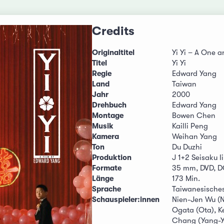
Credits
Originaltitel
Yi Yi – A One 
Titel
Yi Yi
Regie
Edward Yang
Land
Taiwan
Jahr
2000
Drehbuch
Edward Yang
Montage
Bowen Chen
Musik
Kailli Peng
Kamera
Weihan Yang
Ton
Du Duzhi
Produktion
J 1+2 Seisaku I
Formate
35 mm, DVD, 
Länge
173 Min.
Sprache
Taiwanesische
Schauspieler:innen
Nien-Jen Wu (NJ
Ogata (Ota), Ke
Chang (Yang-Y