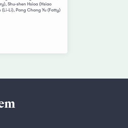
ry), Shu-shen Hsioa (Hsiao
n (Li-Li), Pang Chang Yu (Fatty)
rem