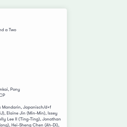
and a Two
inkai, Pony
DCP
s Mandarin, Japanisch/d+f
), Elaine Jin (Min-Min), Issey
lly Lee II (Ting-Ting), Jonathan
ang), Hei-Sheng Chen (Ah-Di),