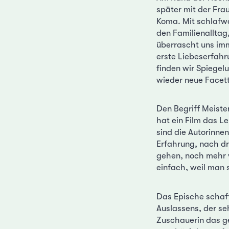
später mit der Fra
Koma. Mit schlafwa
den Familienalltag
überrascht uns imm
erste Liebeserfahr
finden wir Spiegel
wieder neue Facet
Den Begriff Meister
hat ein Film das Le
sind die Autorinnen
Erfahrung, nach d
gehen, noch mehr v
einfach, weil man
Das Epische schaff
Auslassens, der se
Zuschauerin das ge