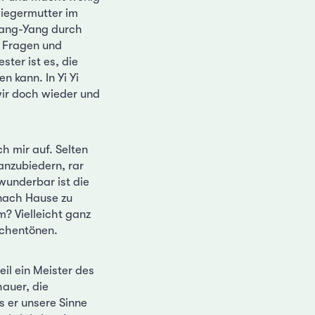
wiegermutter im
 Yang-Yang durch
e Fragen und
ter ist es, die
 kann. In Yi Yi
wir doch wieder und
ch mir auf. Selten
anzubiedern, rar
wunderbar ist die
nach Hause zu
? Vielleicht ganz
schentönen.
il ein Meister des
auer, die
 er unsere Sinne