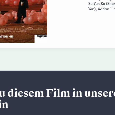
Su-Yun Ko (Sher
Yen), Adrian Li
u diesem Film in unse
in