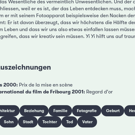
das Wesentliche des vermeintlich Unwesentlichen. Und der 
schliessen, weil er es ist, der das Leben entdecken muss, ma
em er mit seinem Fotoapparat beispielsweise den Nacken der 
 Er ist davon überzeugt, dass wir höchstens die Hälfte de
 Leben und dass wir uns also etwas einfallen lassen müss
reifen, dass wir kreativ sein müssen. Yi Yi hilft uns auf tr
 Auszeichnungen
es 2000:
Prix de la mise en scène
ternational du film de Fribourg 2001:
Regard d'or
hitektur
Beziehung
Familie
Fotografie
Geburt
He
Sohn
Stadt
Tochter
Tod
Vater