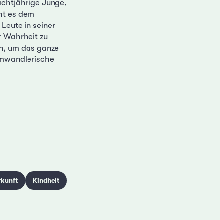
achtjährige Junge,
cht es dem
Leute in seiner
r Wahrheit zu
en, um das ganze
aumwandlerische
rkunft
Kindheit