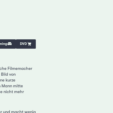
ming
DVD
ische Filmemacher
 Bild von
ine kurze
n Mann mitte
ie nicht mehr
er und macht wenig