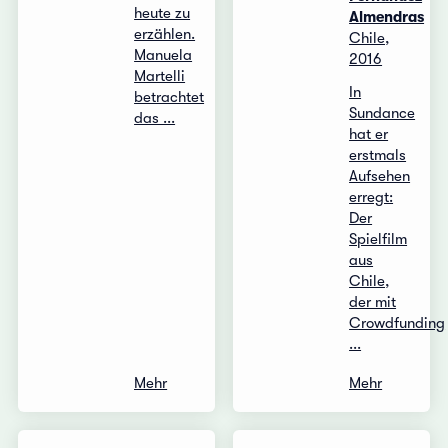
heute zu
Almendras
erzählen.
Chile,
Manuela
2016
Martelli
In
betrachtet
Sundance
das ...
hat er
erstmals
Aufsehen
erregt:
Der
Spielfilm
aus
Chile,
der mit
Crowdfunding
...
Mehr
Mehr