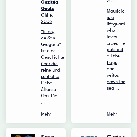
2011
Gazitúa
Gaete
Mauricio
Chile,
is a
2006
lifeguard
who
"El rey
loves
de San
order. He
Gregorio"
puts out
ist eine
all the
Geschichte
flags
über die
and
reine und
writes
schlichte
down the
Liebe.
sea ...
Alfonso
Gazitúa
...
Mehr
Mehr