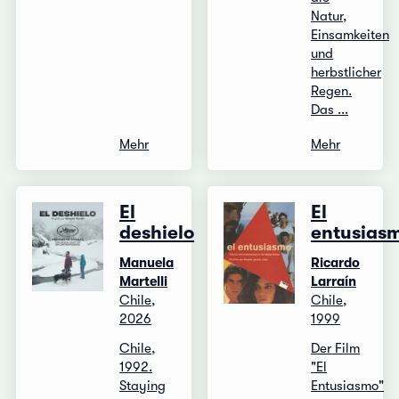
Natur,
Einsamkeiten
und
herbstlicher
Regen.
Das ...
Mehr
Mehr
El
El
deshielo
entusias
Manuela
Ricardo
Martelli
Larraín
Chile,
Chile,
2026
1999
Chile,
Der Film
1992.
"El
Staying
Entusiasmo"