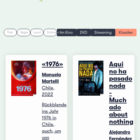
Im Kino
DVD
Streaming
Klassiker
Titel
Regie
Land
Stichwort
«1976»
Aqui
no ha
Manuela
pasado
Martelli
nada
Chile,
-
2022
Much
Rückblende
ado
ins Jahr
about
1976 in
nothing
Chile,
auch, um
Alejandro
von
Fernández