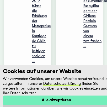
2019
dokumentaris
führte
Essayfilm
die
geht der
Erhöhung
Chilene
der
Patricio
Metropreise
Guzmán
in
von
Santiago
einem
de Chile
zweifachen
zu
...
heftigen
sozialen
...
Cookies auf unserer Website
Mehr
Mehr
Wir verwenden Cookies, um unsere Website benutzerfreundli
zu gestalten. In unserer
Datenschutzerklärung
finden Sie
Play
Rara
weitere Informationen darüber, wie wir Cookies einsetzen un
Ihre Daten schützen.
Alicia
María
Alle akzeptieren
Scherson
José
Chile,
(Pepa)