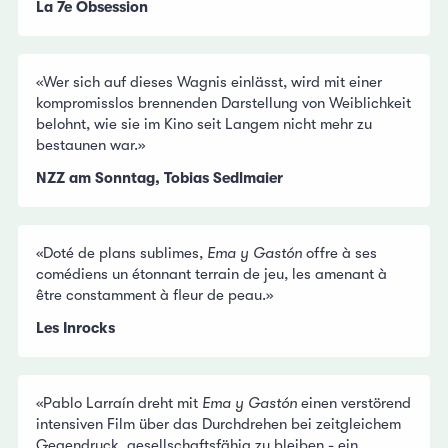
La 7e Obsession
«Wer sich auf dieses Wagnis einlässt, wird mit einer
kompromisslos brennenden Darstellung von Weiblichkeit
belohnt, wie sie im Kino seit Langem nicht mehr zu
bestaunen war.»
NZZ am Sonntag, Tobias Sedlmaier
«Doté de plans sublimes,
Ema y Gastón
offre à ses
comédiens un étonnant terrain de jeu, les amenant à
être constamment à fleur de peau.»
Les Inrocks
«Pablo Larraín dreht mit
Ema y Gastón
einen verstörend
intensiven Film über das Durchdrehen bei zeitgleichem
Gegendruck, gesellschaftsfähig zu bleiben - ein