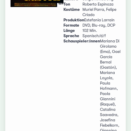
Ton
Roberto Espinoza
Kostüme
Muriel Parra, Felipe
Criado
Produktion
Estefania Larraín
Formate
DVD, Blu-ray, DCP
Länge
102 Min.
Sprache
Spanisch/d/f
Schauspieler:innen
Mariana Di
Girolamo
(Ema), Gael
García
Bernal
(Gastón),
Mariana
Loyola,
Paula
Hofmann,
Paola
Giannini
(Raquel),
Catalina
Saavedra,
Josefina
Fiebelkorn,
Giannina