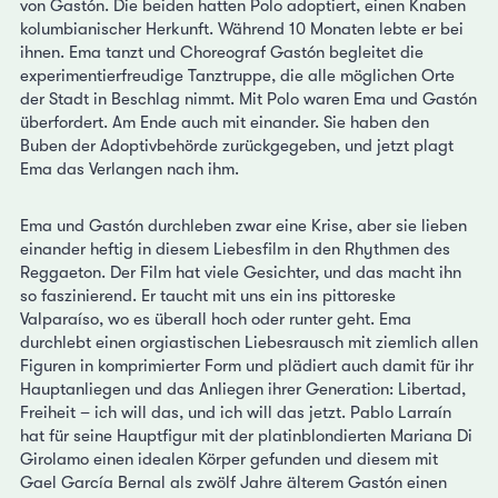
von Gastón. Die beiden hatten Polo adoptiert, einen Knaben
kolumbianischer Herkunft. Während 10 Monaten lebte er bei
ihnen. Ema tanzt und Choreograf Gastón begleitet die
experimentierfreudige Tanztruppe, die alle möglichen Orte
der Stadt in Beschlag nimmt. Mit Polo waren Ema und Gastón
überfordert. Am Ende auch mit einander. Sie haben den
Buben der Adoptivbehörde zurückgegeben, und jetzt plagt
Ema das Verlangen nach ihm.
Ema und Gastón durchleben zwar eine Krise, aber sie lieben
einander heftig in diesem Liebesfilm in den Rhythmen des
Reggaeton. Der Film hat viele Gesichter, und das macht ihn
so faszinierend. Er taucht mit uns ein ins pittoreske
Valparaíso, wo es überall hoch oder runter geht. Ema
durchlebt einen orgiastischen Liebesrausch mit ziemlich allen
Figuren in komprimierter Form und plädiert auch damit für ihr
Hauptanliegen und das Anliegen ihrer Generation: Libertad,
Freiheit – ich will das, und ich will das jetzt. Pablo Larraín
hat für seine Hauptfigur mit der platinblondierten Mariana Di
Girolamo einen idealen Körper gefunden und diesem mit
Gael García Bernal als zwölf Jahre älterem Gastón einen