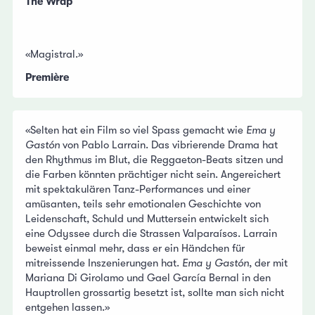
The Wrap
«Magistral.»
Première
«Selten hat ein Film so viel Spass gemacht wie
Ema y
Gastón
von Pablo Larrain. Das vibrierende Drama hat
den Rhythmus im Blut, die Reggaeton-Beats sitzen und
die Farben könnten prächtiger nicht sein. Angereichert
mit spektakulären Tanz-Performances und einer
amüsanten, teils sehr emotionalen Geschichte von
Leidenschaft, Schuld und Muttersein entwickelt sich
eine Odyssee durch die Strassen Valparaísos. Larrain
beweist einmal mehr, dass er ein Händchen für
mitreissende Inszenierungen hat.
Ema y Gastón
, der mit
Mariana Di Girolamo und Gael García Bernal in den
Hauptrollen grossartig besetzt ist, sollte man sich nicht
entgehen lassen.»