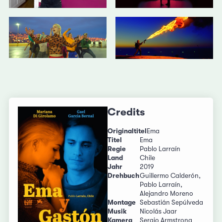
Credits
Originaltitel
Ema
Titel
Ema
Regie
Pablo Larraín
Land
Chile
Jahr
2019
Drehbuch
Guillermo Calderón,
Pablo Larraín,
Alejandro Moreno
Montage
Sebastián Sepúlveda
Musik
Nicolás Jaar
Kamera
Sergio Armstrong