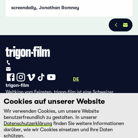
screendaily, Jonathan Romney
Datenschutzbestimmungen
Impressum
+41 (0)56 430 12 30
info@trigon-film.org
DE
FR
EN
trigon-film
Weltkino vom Feinsten. trigon-film ist eine Schweizer
Filmstiftung, die seit 1988 sorgfältig ausgewählte Filme aus
Cookies auf unserer Website
Lateinamerika, Asien, Afrika und dem östlichen Europa im
Wir verwenden Cookies, um unsere Website
Kino herausbringt und eine eigene DVD-Edition sowie die
benutzerfreundlich zu gestalten. In unserer
Streaming-Plattform filmingo betreibt.
Datenschutzerklärung
finden Sie weitere Informationen
darüber, wie wir Cookies einsetzen und Ihre Daten
schützen.