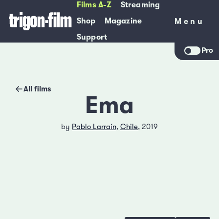
Films A-Z
Streaming
Shop
Magazine
Menu
Menu
Support
Pro
All films
Ema
by
Pablo Larraín
,
Chile
, 2019