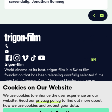
screendaily, Jonathan Romney
Privacy Policy
Imprint
+41 (0)56 430 12 30
info@trigon-film.org
DE
FR
EN
trigon-film
World cinema at its best. trigon-film is a Swiss film
foundation that has been releasing carefully selected films
from Latin America, Asia, Africa and Eastern Europe in
cinemas since 1988 and operates its own DVD edition and the
Cookies on Our Website
streaming platform filmingo.
We use cookies to enhance the user experience on our
website. Read our
privacy policy
to find out more about
how we use cookies and protect your data.