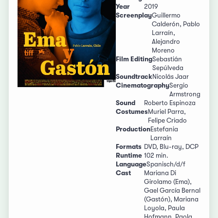
Year
2019
Screenplay
Guillermo
Calderón, Pablo
Larraín,
Alejandro
Moreno
Film Editing
Sebastián
Sepúlveda
Soundtrack
Nicolás Jaar
Cinematography
Sergio
Armstrong
Sound
Roberto Espinoza
Costumes
Muriel Parra,
Felipe Criado
Production
Estefania
Larraín
Formats
DVD, Blu-ray, DCP
Runtime
102 min.
Language
Spanisch/d/f
Cast
Mariana Di
Girolamo (Ema),
Gael García Bernal
(Gastón), Mariana
Loyola, Paula
Hofmann, Paola