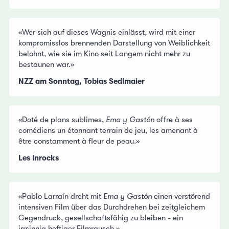
«Wer sich auf dieses Wagnis einlässt, wird mit einer
kompromisslos brennenden Darstellung von Weiblichkeit
belohnt, wie sie im Kino seit Langem nicht mehr zu
bestaunen war.»
NZZ am Sonntag, Tobias Sedlmaier
«Doté de plans sublimes,
Ema y Gastón
offre à ses
comédiens un étonnant terrain de jeu, les amenant à
être constamment à fleur de peau.»
Les Inrocks
«Pablo Larraín dreht mit
Ema y Gastón
einen verstörend
intensiven Film über das Durchdrehen bei zeitgleichem
Gegendruck, gesellschaftsfähig zu bleiben - ein
irrsinnig heftiger Filmrausch.»