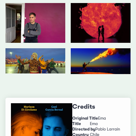
Credits
Original Title
Ema
Title
Ema
Directed by
Pablo Larraín
Country
Chile