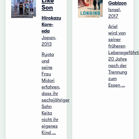
Like
Gabizon
Son
Israel,
2017
Hirokazu
Kore-
Ariel
eda
wird von
Japan,
seiner
2013
früheren
Lebensgefährt
Ryota
20 Jahre
und
nach der
seine
Trennung
Frau
zum
Midori
Essen ...
erfahren,
dass ihr
sechsjähriger
Sohn
Keita
nicht ihr
eigenes
Kind ...