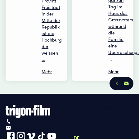
ganzen
Provinz
Tag im
Freistaat
Haus des
in der
Grossvaters,
Mitte der
während
Republik
die
ist die
Familie
Hochburg
eine
der
Überraschung
weissen
...
...
Mehr
Mehr
Datenschutzbestimmungen
Impressum
+41 (0)56 430 12 30
info@trigon-film.org
DE
FR
EN