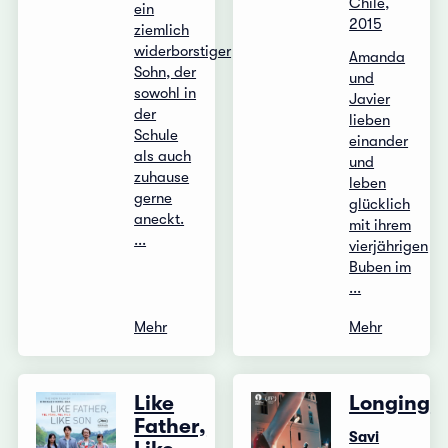
Chile,
ein
2015
ziemlich
widerborstiger
Amanda
Sohn, der
und
sowohl in
Javier
der
lieben
Schule
einander
als auch
und
zuhause
leben
gerne
glücklich
aneckt.
mit ihrem
...
vierjährigen
Buben im
...
Mehr
Mehr
Like
Longing
Father,
Savi