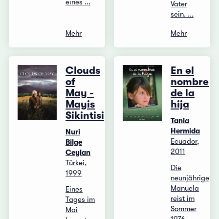
eines ...
Vater
sein. ...
Mehr
Mehr
Clouds
En el
of
nombre
May -
de la
Mayis
hija
Sikintisi
Tania
Hermida
Nuri
Ecuador,
Bilge
2011
Ceylan
Türkei,
Die
1999
neunjährige
Manuela
Eines
reist im
Tages im
Sommer
Mai