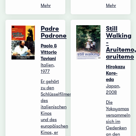
Mehr
Mehr
Padre
Still
Padrone
Walking
-
Paolo &
Aruitemo
Vittorio
aruitemo
Taviani
Italien,
Hirokazu
1977
Kore-
eda
Er gehört
Japan,
zu den
2008
Schlüsselfilmen
des
Die
italienischen
Yokoyamas
Kinos
versammeln
und des
sich im
europäischen
Gedenken
Kinos, er
an den