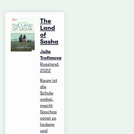
The
Land
of
Sasha
Julia
Trofimova
Russland,
2022
Kaum ist
die
Schule
vorbei,
macht
Saschas
sonst so
lockere
und