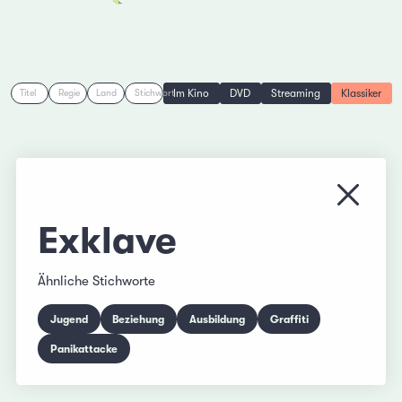
Im Kino
DVD
Streaming
Klassiker
Titel
Regie
Land
Stichwort
Menü s
Exklave
Ähnliche Stichworte
Jugend
Beziehung
Ausbildung
Graffiti
Panikattacke