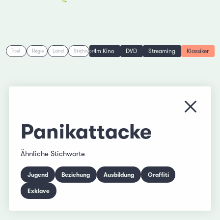
Im Kino
DVD
Streaming
Klassiker
Titel
Regie
Land
Stichwort
Menü s
Panikattacke
Ähnliche Stichworte
Jugend
Beziehung
Ausbildung
Graffiti
Exklave