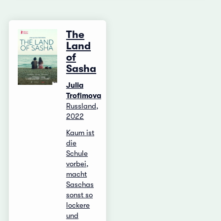
The
Land
of
Sasha
Julia
Trofimova
Russland,
2022
Kaum ist
die
Schule
vorbei,
macht
Saschas
sonst so
lockere
und